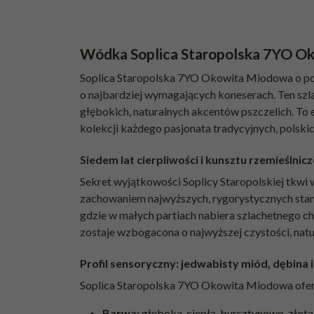
Wódka Soplica Staropolska 7YO O
Soplica Staropolska 7YO Okowita Miodowa o poje
o najbardziej wymagających koneserach. Ten szla
głębokich, naturalnych akcentów pszczelich. To
kolekcji każdego pasjonata tradycyjnych, polski
Siedem lat cierpliwości i kunsztu rzemieślnic
Sekret wyjątkowości Soplicy Staropolskiej tkwi
zachowaniem najwyższych, rygorystycznych stand
gdzie w małych partiach nabiera szlachetnego ch
zostaje wzbogacona o najwyższej czystości, natu
Profil sensoryczny: jedwabisty miód, dębina 
Soplica Staropolska 7YO Okowita Miodowa oferu
Barwa:
głęboka, ciepła, bursztynowo-złota 