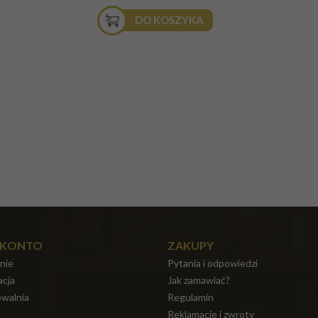
DO KOSZYKA
 KONTO
ZAKUPY
nie
Pytania i odpowiedzi
acja
Jak zamawiać?
walnia
Regulamin
Reklamacje i zwroty