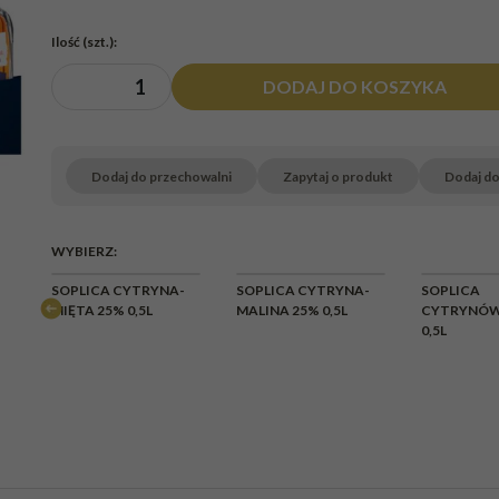
Ilość
(szt.)
:
DODAJ DO KOSZYKA
Dodaj do przechowalni
Zapytaj o produkt
Dodaj d
WYBIERZ:
SOPLICA CYTRYNA-
SOPLICA CYTRYNA-
SOPLICA
MIĘTA 25% 0,5L
MALINA 25% 0,5L
CYTRYNÓW
0,5L