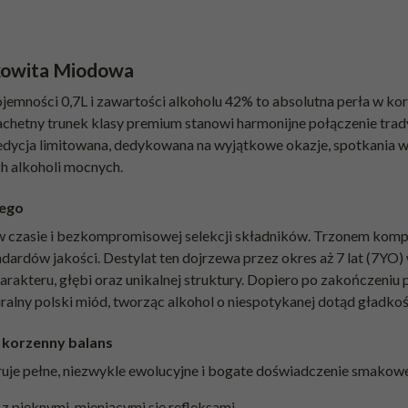
kowita Miodowa
mności 0,7L i zawartości alkoholu 42% to absolutna perła w kor
chetny trunek klasy premium stanowi harmonijne połączenie tradyc
 edycja limitowana, dedykowana na wyjątkowe okazje, spotkania w
ch alkoholi mocnych.
zego
 w czasie i bezkompromisowej selekcji składników. Trzonem kompoz
ardów jakości. Destylat ten dojrzewa przez okres aż 7 lat (7YO
arakteru, głębi oraz unikalnej struktury. Dopiero po zakończeniu 
ralny polski miód, tworząc alkohol o niespotykanej dotąd gładkoś
i korzenny balans
je pełne, niezwykle ewolucyjne i bogate doświadczenie smakowe
z pięknymi, mieniącymi się refleksami.