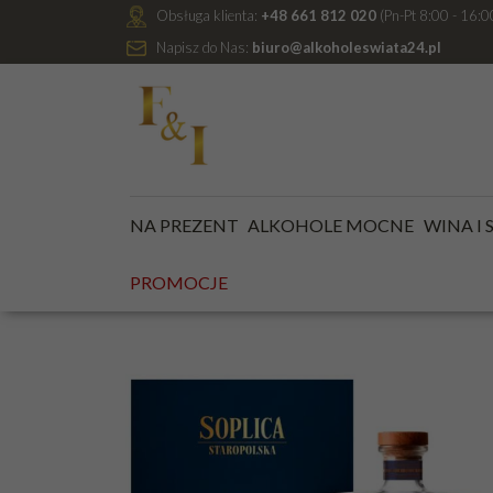
Obsługa klienta:
+48 661 812 020
(Pn-Pt 8:00 - 16:0
Napisz do Nas:
biuro@alkoholeswiata24.pl
Jesteś tutaj:
Kategoria główna
/
ALKOHOLE MOCNE
NA PREZENT
ALKOHOLE MOCNE
WINA I
PROMOCJE