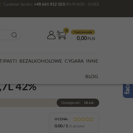
Customer Service:
+48 661 812 020
(Pn-Pt 8:00 - 16:00)
0
Twój koszyk
0,00
PLN
YO OKOWITA MIODOWA 0,7L 42%
TIPASTI
BEZALKOHOLOWE
CYGARA
INNE
OPOLSKA 7YO
BLOG
7L 42%
Dostępność
:
18
szt.
OCENA
:
0.00
/
5
(
0
głosów)