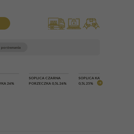
o porównania
SOPLICA CZARNA
SOPLICA KAWOWA
SO
KA 26%
PORZECZKA 0,5L 26%
0,5L 25%
0,5