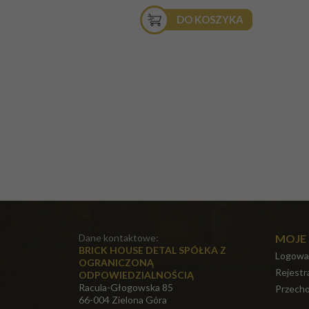
DO KOSZYKA
Dane kontaktowe:
MOJE
BRICK HOUSE DETAL SPÓŁKA Z
Logowa
OGRANICZONĄ
Rejestr
ODPOWIEDZIALNOŚCIĄ
Racula-Głogowska 85
Przecho
66-004 Zielona Góra