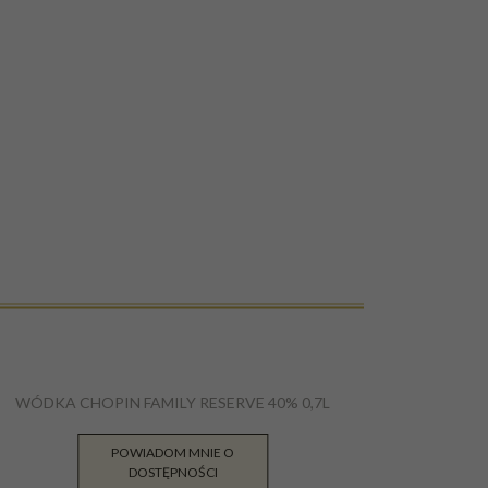
WÓDKA CHOPIN FAMILY RESERVE 40% 0,7L
POWIADOM MNIE O
792.00
PLN
DOSTĘPNOŚCI