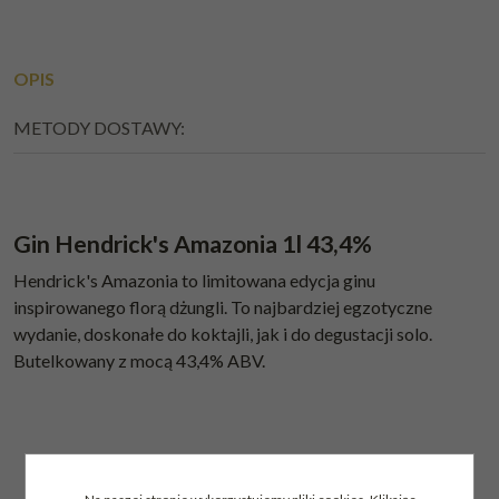
OPIS
METODY DOSTAWY:
Gin Hendrick's Amazonia 1l 43,4%
Hendrick's Amazonia to limitowana edycja ginu
inspirowanego florą dżungli. To najbardziej egzotyczne
wydanie, doskonałe do koktajli, jak i do degustacji solo.
Butelkowany z mocą 43,4% ABV.