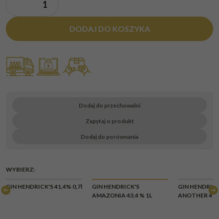
DODAJ DO KOSZYKA
Dodaj do przechowalni
Zapytaj o produkt
Dodaj do porównania
WYBIERZ:
GIN HENDRICK'S 41,4% 0,7l
GIN HENDRICK'S
GIN HENDRICK
AMAZONIA 43,4 % 1L
ANOTHER 41,4