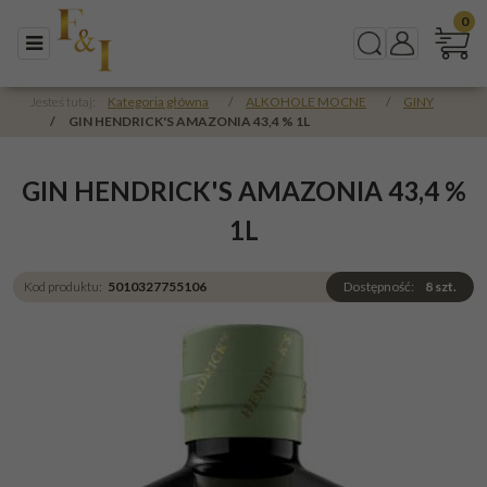
0
Menu
Szukaj
Panel
Jesteś tutaj:
Kategoria główna
/
ALKOHOLE MOCNE
/
GINY
/
GIN HENDRICK'S AMAZONIA 43,4 % 1L
GIN HENDRICK'S AMAZONIA 43,4 %
1L
Kod produktu
:
5010327755106
Dostępność
:
8
szt.