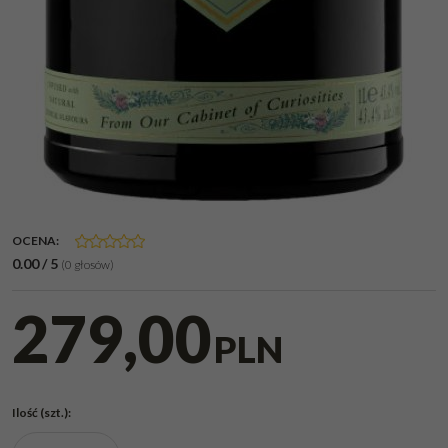
OCENA
:
0.00
/
5
(
0
głosów)
279,00
PLN
Ilość
(szt.)
: