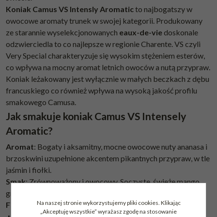
Koniak Camus VS
Intensly Aromatic
to najbogatszy w
owocowe aromaty trunek w swojej kategorii. Produkowany
ze starannie wyselekcjonowanych
eaux-de-vie
doskonale
odzwierciedla to co najlepsze w regionie Charente. VS czyli
Very Special charakteryzuje się wysokim stężeniem esterów,
co wpływa na mocny aromat letnich owoców a nutą przypraw.
Koniak leżakowany jest wyłącznie w małych beczkach z dębu
francuskiego co również wpływa na wysoką jakość profilu
smakowego Camusa.
Jak smakuje koniak Camus VS Intensely
Aromatic?
Aromat
: Bogaty i aksamitny, mocne owocowe nuty ananasa i
brzoskwini uzupełnione akcentem pikantnych przypraw, w tle
jaśmin i fiołki.
Smak
: Zrównoważony i owocowy. Soczyste, świeże mango,
gruszka i słodkie migdały.
Na naszej stronie wykorzystujemy pliki cookies. Klikając
Finisz
: Długi z wyczuwalnymi taninami.
„Akceptuję wszystkie” wyrażasz zgodę na stosowanie