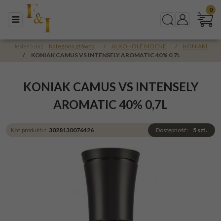
0
Menu
Szukaj
Panel
Jesteś tutaj:
Kategoria główna
/
ALKOHOLE MOCNE
/
KONIAKI
/
KONIAK CAMUS VS INTENSELY AROMATIC 40% 0,7L
KONIAK CAMUS VS INTENSELY
AROMATIC 40% 0,7L
Kod produktu
:
3028130076426
Dostępność
:
5
szt.