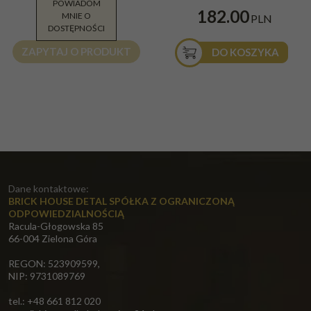
POWIADOM
178.01
182.00
MNIE O
PLN
PLN
DOSTĘPNOŚCI
ZAPYTAJ O PRODUKT
DO KOSZYKA
Dane kontaktowe:
BRICK HOUSE DETAL SPÓŁKA Z OGRANICZONĄ
ODPOWIEDZIALNOŚCIĄ
Racula-Głogowska 85
66-004 Zielona Góra
REGON: 523909599,
NIP: 9731089769
tel.: +48 661 812 020