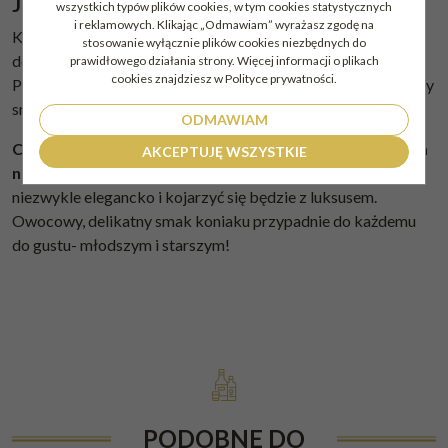
Jak pić koniak?
wszystkich typów plików cookies, w tym cookies statystycznych
i reklamowych. Klikając „Odmawiam” wyrażasz zgodę na
Koniak najlepiej pić w temperaturze pokojowej lub z
stosowanie wyłącznie plików cookies niezbędnych do
dodatkiem kostki lodu czy rozcieńczony odrobiną wody.
prawidłowego działania strony. Więcej informacji o plikach
cookies znajdziesz w Polityce prywatności.
Podany w podwyższonej temperaturze będzie miał ostrzejszy
smak oraz szybciej będzie tracić swoje walory.
ODMAWIAM
Camus VS Intensely Aromatic będzie dobrym pomysłem
AKCEPTUJĘ WSZYSTKIE
na prezent
na każdą okazję. Smukła butelka prezentuje się
niezwykle elegancko i kojarzyć się będzie z luksusem.
Owocowy, delikatny smak koniaku przypadnie do każdemu
do gustu- młodszym i starszym!
PODOBNE DO