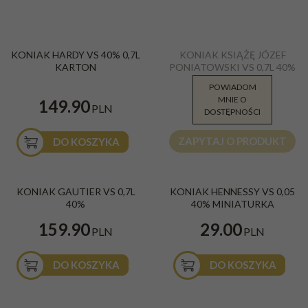
KONIAK HARDY VS 40% 0,7L
KONIAK KSIĄŻĘ JÓZEF
KARTON
PONIATOWSKI VS 0,7L 40%
*** FRANCJA
POWIADOM
MNIE O
124.99
149.90
PLN
PLN
DOSTĘPNOŚCI
ZAPYTAJ O PRODUKT
DO KOSZYKA
KONIAK GAUTIER VS 0,7L
KONIAK HENNESSY VS 0,05
40%
40% MINIATURKA
159.90
29.00
PLN
PLN
DO KOSZYKA
DO KOSZYKA