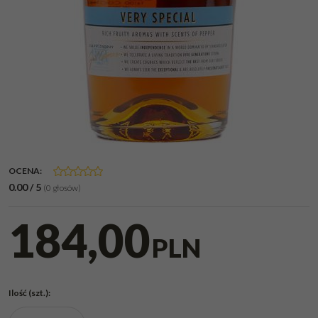
OCENA
:
0.00
/
5
(
0
głosów)
184,00
PLN
Ilość
(szt.)
: