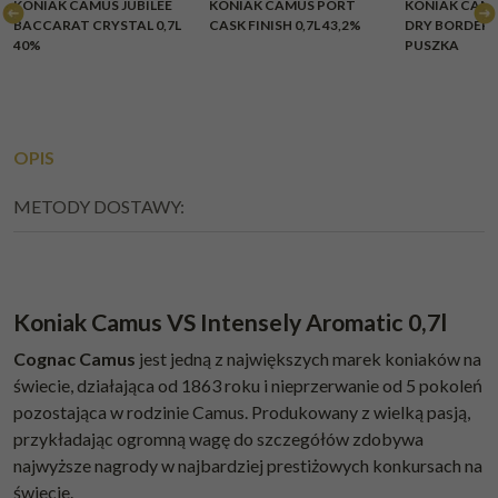
KONIAK CAMUS JUBILEE
KONIAK CAMUS PORT
KONIAK CAMU
BRAK
BRAK
BACCARAT CRYSTAL 0,7L
CASK FINISH 0,7L 43,2%
DRY BORDERIE
40%
PUSZKA
OPIS
METODY DOSTAWY:
Koniak Camus VS Intensely Aromatic 0,7l
Cognac Camus
jest jedną z największych marek koniaków na
świecie, działająca od 1863 roku i nieprzerwanie od 5 pokoleń
pozostająca w rodzinie Camus. Produkowany z wielką pasją,
przykładając ogromną wagę do szczegółów zdobywa
najwyższe nagrody w najbardziej prestiżowych konkursach na
świecie.