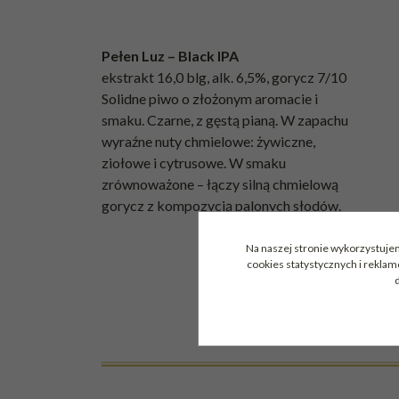
Pełen Luz – Black IPA
ekstrakt 16,0 blg, alk. 6,5%, gorycz 7/10
Solidne piwo o złożonym aromacie i
smaku. Czarne, z gęstą pianą. W zapachu
wyraźne nuty chmielowe: żywiczne,
ziołowe i cytrusowe. W smaku
zrównoważone – łączy silną chmielową
gorycz z kompozycją palonych słodów.
Na naszej stronie wykorzystujem
cookies statystycznych i rekla
d