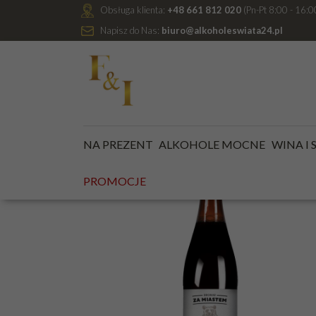
Obsługa klienta:
+48 661 812 020
(Pn-Pt 8:00 - 16:0
Napisz do Nas:
biuro@alkoholeswiata24.pl
Jesteś tutaj:
Kategoria główna
/
ALKOHOLE NISKOP
NA PREZENT
ALKOHOLE MOCNE
WINA I
PROMOCJE