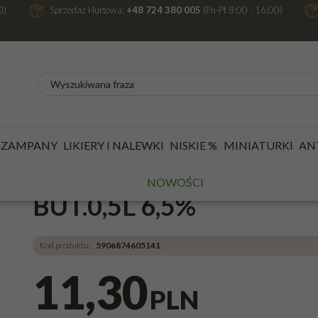
0)
Sprzedaż Hurtowa:
+48 724 380 005
(Pn-Pt 8:00 - 16:00)
ROCENTOWE
/
PIWA
/
PIWA CIEMNE
/
PIWO ZA MIASTEM PEŁEN LUZ 
 SZAMPANY
LIKIERY I NALEWKI
NISKIE %
MINIATURKI
AN
PIWO ZA MIASTEM PEŁ
NOWOŚCI
BUT.0,5L 6,5%
Kod produktu
:
5906874605141
11,30
PLN