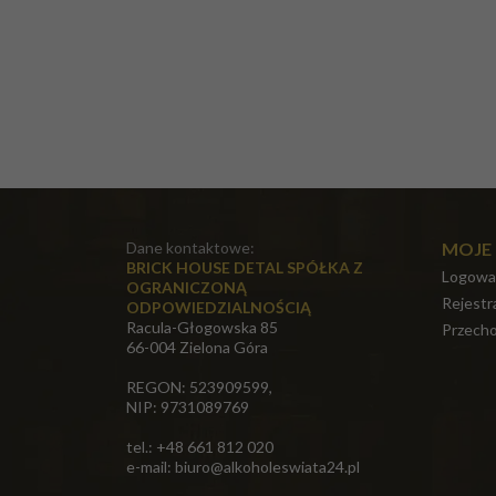
Dane kontaktowe:
MOJE
BRICK HOUSE DETAL SPÓŁKA Z
Logowa
OGRANICZONĄ
Rejestr
ODPOWIEDZIALNOŚCIĄ
Racula-Głogowska 85
Przecho
66-004 Zielona Góra
REGON: 523909599,
NIP: 9731089769
tel.: +48 661 812 020
e-mail:
biuro@alkoholeswiata24.pl