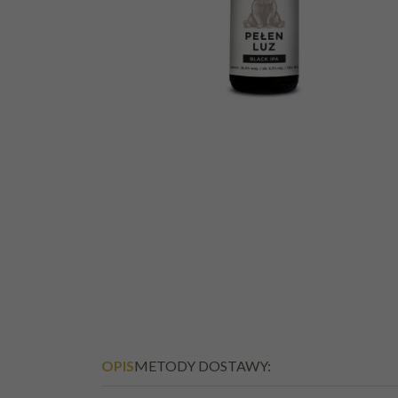
PIWO ZA MIASTEM
BŁOGIE CHWILE NE
ZELAND IPA 4,5%
BUT.0,5L
OPIS
METODY DOSTAWY: