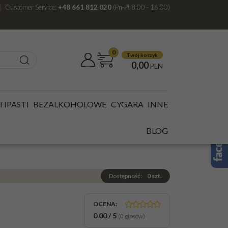
Customer Service:
+48 661 812 020
(Pn-Pt 8:00 - 16:00)
0
Twój koszyk
0,00
PLN
BLACK IPA BUT.0,5L 6,5%
TIPASTI
BEZALKOHOLOWE
CYGARA
INNE
EN LUZ BLACK IPA
BLOG
Dostępność
:
0
szt.
OCENA
:
0.00
/
5
(
0
głosów)