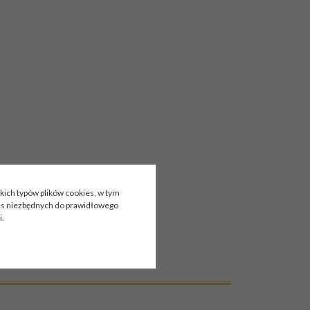
kich typów plików cookies, w tym
ies niezbędnych do prawidłowego
i.