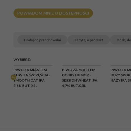
POWIADOM MNIE O DOSTĘPNOŚCI
Dodaj do przechowalni
Zapytaj o produkt
Dodaj d
WYBIERZ:
CHWILOWY
CHWILOWY
CHWI
PIWO ZA MIASTEM
PIWO ZA MIASTEM
PIWO ZA M
BRAK
BRAK
BR
W
CHWILA SZCZĘŚCIA -
DOBRY HUMOR -
DUŻY SPOK
SMOOTH OAT IPA
SESSION WHEAT IPA
HAZY IPA B
5,6% BUT.0,5L
4,7% BUT.0,5L