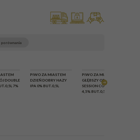
o porównania
LOWY
CHWILOWY
CHWILOWY
IASTEM
PIWO ZA MIASTEM
PIWO ZA MIASTEM
PI
AK
BRAK
BRAK
ÓJ DOUBLE
DZIEŃ DOBRY HAZY
GŁĘBSZY ODDECH
LE
UT.0,5L 7%
IPA 0% BUT.0,5L
SESSION COLD IPA
AU
4,5% BUT.0,5L
APA