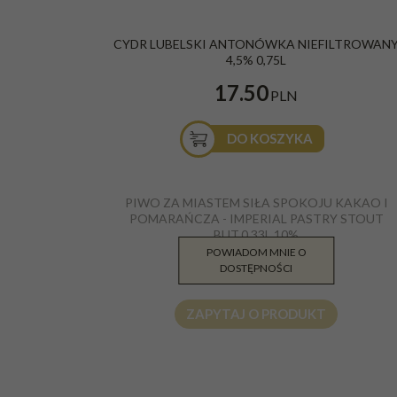
CYDR LUBELSKI ANTONÓWKA NIEFILTROWAN
4,5% 0,75L
17.50
PLN
DO KOSZYKA
PIWO ZA MIASTEM SIŁA SPOKOJU KAKAO I
POMARAŃCZA - IMPERIAL PASTRY STOUT
BUT.0,33L 10%
POWIADOM MNIE O
13.60
DOSTĘPNOŚCI
PLN
ZAPYTAJ O PRODUKT