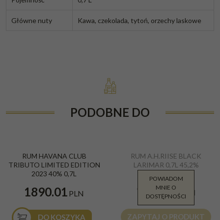
Główne nuty
Kawa, czekolada, tytoń, orzechy laskowe
PODOBNE DO
RUM HAVANA CLUB
RUM A.H.RIISE BLACK
TRIBUTO LIMITED EDITION
LARIMAR 0,7L 45,2%
2023 40% 0,7L
POWIADOM
MNIE O
1180.00
1890.01
PLN
PLN
DOSTĘPNOŚCI
ZAPYTAJ O PRODUKT
DO KOSZYKA