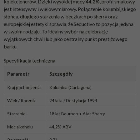
kolekcjonerów. Dzięki wysokiej mocy
44,2%
, profil smakowy
jest intensywny i wielowymiarowy. Połączenie kolumbijskiego
słońca, długiego starzenia w beczkach po sherry oraz
europejskiej estetyki sprawia, że Seductivo to pozycja jedyna
w swoim rodzaju. To idealny wybór na celebrację
wyjątkowych chwil lub jako centralny punkt prestiżowego
barku.
Specyfikacja techniczna
Parametr
Szczegóły
Kraj pochodzenia
Kolumbia (Cartagena)
Wiek / Rocznik
24 lata / Destylacja 1994
Starzenie
18 lat Bourbon + 6 lat Sherry
Moc alkoholu
44,2% ABV
Pojemność
0,7 L