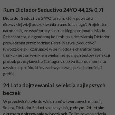
Rum Dictador Seductivo 24YO 44,2% 0,7l
Dictador Seductivo 24YO
to rum, który powstał z
niezwykłej wizji poszukiwania „rumu idealnego”. Projekt ten
narodził się ze współpracy austriackiego pasjonata, Mario
Reisenhofera, z legendarną kolumbijską destylarnią Dictador,
prowadzoną przez rodzinę Parra. Nazwa „Seductivo”
(uwodzicielski, czarujący) w pełni oddaje charakter tego
trunku - jest on wynikiem wielomiesięcznych testów i selekcji
próbek przesyłanych z Cartageny do Styrii, aż do momentu
uzyskania profilu, który zachwyca swoją szlachetnością i
głębią.
24 Lata dojrzewania i selekcja najlepszych
beczek
W przeciwieństwie do wielu rumów tworzonych metodą
Solera, Dictador Seductivo szczyci się
pełnym, 24-letnim
okresem dojrzewania w beczkach
. To limitowana edycja,