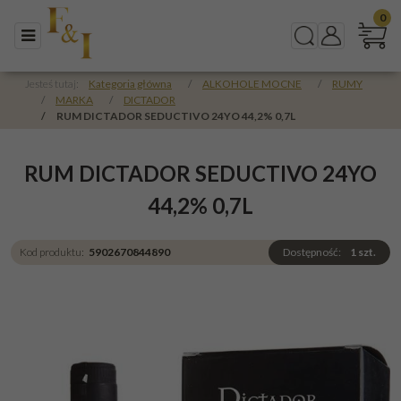
0
Menu
Szukaj
Panel
Jesteś tutaj:
Kategoria główna
/
ALKOHOLE MOCNE
/
RUMY
/
MARKA
/
DICTADOR
/
RUM DICTADOR SEDUCTIVO 24YO 44,2% 0,7L
RUM DICTADOR SEDUCTIVO 24YO
44,2% 0,7L
Kod produktu
:
5902670844890
Dostępność
:
1
szt.