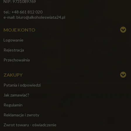
NIP: 9731089769
tel.: +48 661 812 020
e-mail:
biuro@alkoholeswiata24.pl
MOJE KONTO
Logowanie
Rejestracja
Przechowalnia
ZAKUPY
Pytania i odpowiedzi
Jak zamawiać?
Regulamin
Reklamacje i zwroty
Zwrot towaru - oświadczenie