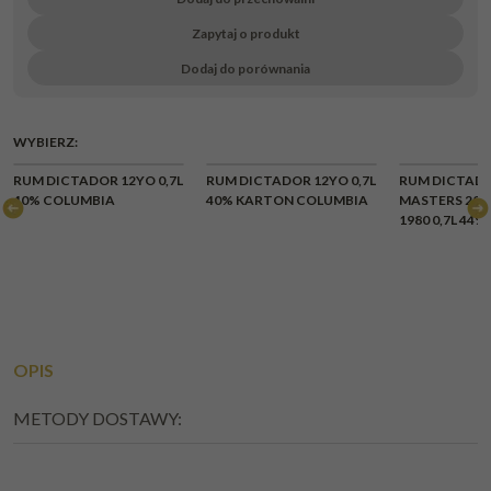
Zapytaj o produkt
Dodaj do porównania
WYBIERZ:
CHWILOWY
RUM DICTADOR 12YO 0,7L
RUM DICTADOR 12YO 0,7L
RUM DICTADO
BRAK
40% COLUMBIA
40% KARTON COLUMBIA
MASTERS 202
1980 0,7L 44
OPIS
METODY DOSTAWY: