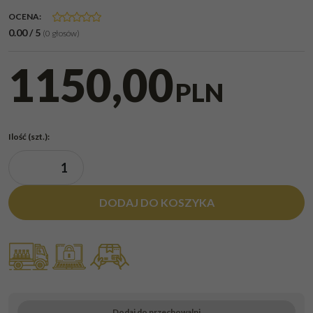
OCENA
:
0.00
/
5
(
0
głosów)
1150,00
PLN
Ilość
(szt.)
:
DODAJ DO KOSZYKA
Dodaj do przechowalni