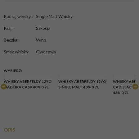
Rodzaj whisky
:
Single Malt Whisky
Kraj
:
Szkocja
Beczka
:
Wino
Smak whisky
:
Owocowa
WYBIERZ:
CHWI
WHISKY ABERFELDY 12YO
WHISKY ABERFELDY 12YO
WHISKY ABER
BR
MADEIRA CASK 40% 0,7L
SINGLE MALT 40% 0,7L
CADILLAC WI
43% 0,7L
OPIS