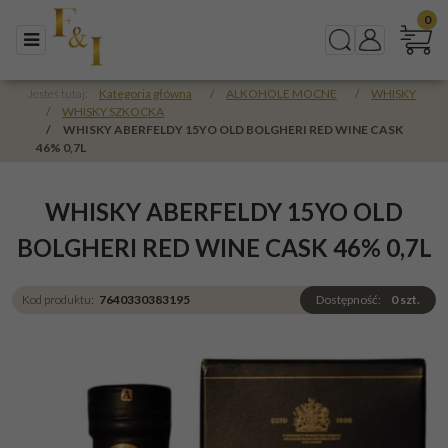
0
Menu
Szukaj
Panel
Jesteś tutaj:
Kategoria główna
/
ALKOHOLE MOCNE
/
WHISKY
/
WHISKY SZKOCKA
/
WHISKY ABERFELDY 15YO OLD BOLGHERI RED WINE CASK
46% 0,7L
WHISKY ABERFELDY 15YO OLD
BOLGHERI RED WINE CASK 46% 0,7L
Kod produktu
:
7640330383195
Dostępność
:
0
szt.