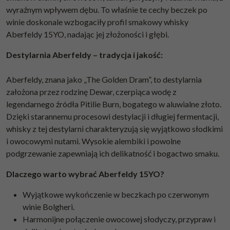
wyraźnym wpływem dębu. To właśnie te cechy beczek po
winie doskonale wzbogaciły profil smakowy whisky
Aberfeldy 15YO, nadając jej złożoności i głębi.
Destylarnia Aberfeldy – tradycja i jakość:
Aberfeldy, znana jako „The Golden Dram”, to destylarnia
założona przez rodzinę Dewar, czerpiąca wodę z
legendarnego źródła Pitilie Burn, bogatego w aluwialne złoto.
Dzięki starannemu procesowi destylacji i długiej fermentacji,
whisky z tej destylarni charakteryzują się wyjątkowo słodkimi
i owocowymi nutami. Wysokie alembiki i powolne
podgrzewanie zapewniają ich delikatność i bogactwo smaku.
Dlaczego warto wybrać Aberfeldy 15YO?
Wyjątkowe wykończenie w beczkach po czerwonym
winie Bolgheri.
Harmonijne połączenie owocowej słodyczy, przypraw i