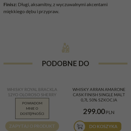
Finisz:
Długi, aksamitny, z wyczuwalnymi akcentami
miękkiego dębu i przypraw.
PODOBNE DO
WHISKY ROYAL BRACKLA
WHISKY ARRAN AMARONE
12YO OLOROSO SHERRY
CASK FINISH SINGLE MALT
CASK 46% 0,7L
0,7L 50% SZKOCJA
POWIADOM
MNIE O
354.90
299.00
PLN
PLN
DOSTĘPNOŚCI
ZAPYTAJ O PRODUKT
DO KOSZYKA