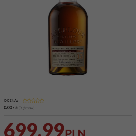
OCENA
:
0.00
/
5
(
0
głosów)
699,99
PLN