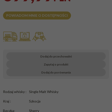
POWIADOM MNIE O DOSTĘPNOŚCI
Dodaj do przechowalni
Zapytaj o produkt
Dodaj do porównania
Rodzaj whisky
:
Single Malt Whisky
Kraj
:
Szkocja
Beczka
:
Sherry