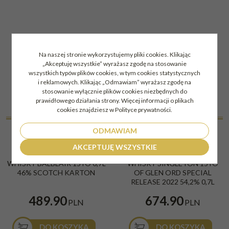
Na naszej stronie wykorzystujemy pliki cookies. Klikając
„Akceptuję wszystkie” wyrażasz zgodę na stosowanie
wszystkich typów plików cookies, w tym cookies statystycznych
i reklamowych. Klikając „Odmawiam” wyrażasz zgodę na
stosowanie wyłącznie plików cookies niezbędnych do
prawidłowego działania strony. Więcej informacji o plikach
cookies znajdziesz w Polityce prywatności.
PODOBNE DO
ODMAWIAM
AKCEPTUJĘ WSZYSTKIE
WHISKY BALBLAIR 15YO 0,7L
WHISKY SINGLETON 15YO
46% SCOTCH KARTON
OF GLEN ORD SPECIAL
RELEASE 2022 54,2% 0,7L
489.90
674.90
PLN
PLN
DO KOSZYKA
DO KOSZYKA