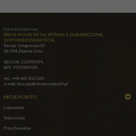
Dane kontaktowe:
BRICK HOUSE DETAL SPÓŁKA Z OGRANICZONĄ
ODPOWIEDZIALNOŚCIĄ
Racula-Głogowska 85
66-004 Zielona Góra
REGON: 523909599,
NIP: 9731089769
tel.: +48 661 812 020
e-mail:
biuro@alkoholeswiata24.pl
MOJE KONTO
Logowanie
Rejestracja
Przechowalnia