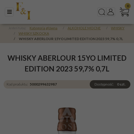
0
Menu
Szukaj
Panel
Jesteś tutaj:
Kategoria główna
/
ALKOHOLE MOCNE
/
WHISKY
/
WHISKY SZKOCKA
/
WHISKY ABERLOUR 15YO LIMITED EDITION 2023 59,7% 0,7L
WHISKY ABERLOUR 15YO LIMITED
EDITION 2023 59,7% 0,7L
Kod produktu
:
5000299632987
Dostępność
:
0
szt.