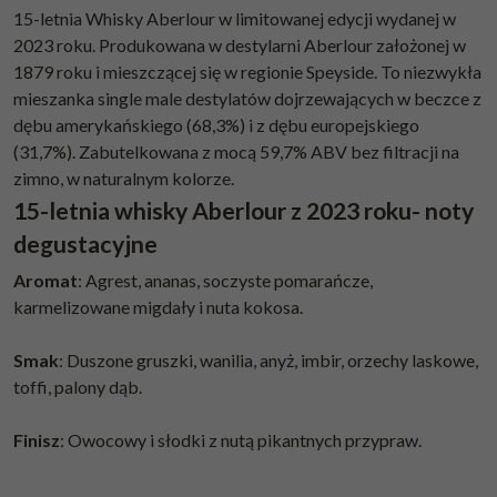
15-letnia Whisky Aberlour w limitowanej edycji wydanej w
2023 roku. Produkowana w destylarni Aberlour założonej w
1879 roku i mieszczącej się w regionie Speyside. To niezwykła
mieszanka single male destylatów dojrzewających w beczce z
dębu amerykańskiego (68,3%) i z dębu europejskiego
(31,7%). Zabutelkowana z mocą 59,7% ABV bez filtracji na
zimno, w naturalnym kolorze.
15-letnia whisky Aberlour z 2023 roku- noty
degustacyjne
Aromat
: Agrest, ananas, soczyste pomarańcze,
karmelizowane migdały i nuta kokosa.
Smak
: Duszone gruszki, wanilia, anyż, imbir, orzechy laskowe,
toffi, palony dąb.
Finisz
: Owocowy i słodki z nutą pikantnych przypraw.