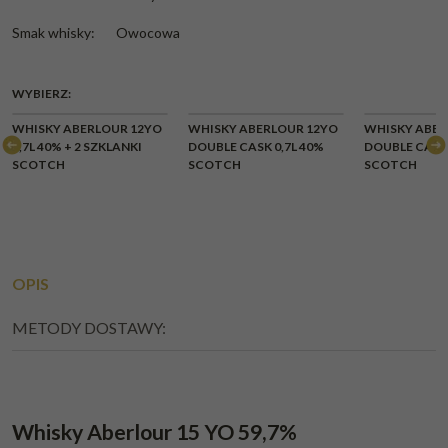
Smak whisky
:
Owocowa
WYBIERZ:
CHWILOWY
WHISKY ABERLOUR 12YO
WHISKY ABERLOUR 12YO
WHISKY ABER
BRAK
0,7L 40% + 2 SZKLANKI
DOUBLE CASK 0,7L 40%
DOUBLE CASK 
SCOTCH
SCOTCH
SCOTCH
OPIS
METODY DOSTAWY:
Whisky Aberlour 15 YO 59,7%