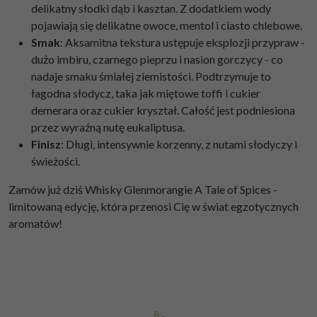
delikatny słodki dąb i kasztan. Z dodatkiem wody
pojawiają się delikatne owoce, mentol i ciasto chlebowe.
Smak
: Aksamitna tekstura ustępuje eksplozji przypraw -
dużo imbiru, czarnego pieprzu i nasion gorczycy - co
nadaje smaku śmiałej ziemistości. Podtrzymuje to
łagodna słodycz, taka jak miętowe toffi i cukier
demerara oraz cukier kryształ. Całość jest podniesiona
przez wyraźną nutę eukaliptusa.
Finisz
: Długi, intensywnie korzenny, z nutami słodyczy i
świeżości.
Zamów już dziś Whisky Glenmorangie A Tale of Spices -
limitowaną edycję, która przenosi Cię w świat egzotycznych
aromatów!