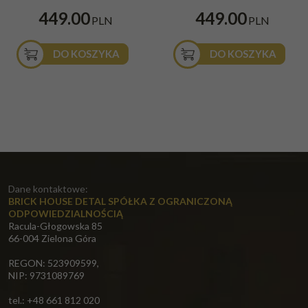
449.00
449.00
PLN
PLN
DO KOSZYKA
DO KOSZYKA
Dane kontaktowe:
BRICK HOUSE DETAL SPÓŁKA Z OGRANICZONĄ
ODPOWIEDZIALNOŚCIĄ
Racula-Głogowska 85
66-004 Zielona Góra
REGON: 523909599,
NIP: 9731089769
tel.: +48 661 812 020