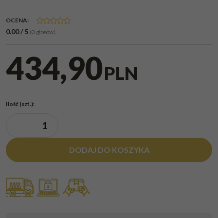
OCENA
:
0.00
/
5
(
0
głosów)
434,90
PLN
Ilość
(szt.)
:
DODAJ DO KOSZYKA