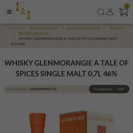
0
Menu
Szukaj
Panel
Jesteś tutaj:
Kategoria główna
/
ALKOHOLE MOCNE
/
WHISKY
/
WHISKY SZKOCKA
/
WHISKY GLENMORANGIE A TALE OF SPICES SINGLE MALT
0,7L 46%
WHISKY GLENMORANGIE A TALE OF
SPICES SINGLE MALT 0,7L 46%
Kod produktu
:
5010494996753
Dostępność
:
7
szt.