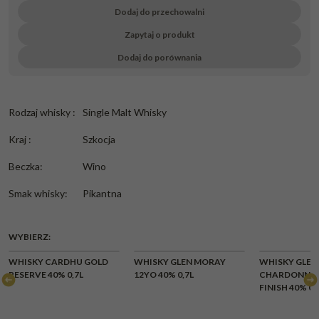
Dodaj do przechowalni
Zapytaj o produkt
Dodaj do porównania
Rodzaj whisky
:
Single Malt Whisky
Kraj
:
Szkocja
Beczka
:
Wino
Smak whisky
:
Pikantna
WYBIERZ:
WHISKY CARDHU GOLD
WHISKY GLEN MORAY
WHISKY GLEN
RESERVE 40% 0,7L
12YO 40% 0,7L
CHARDONNAY
FINISH 40% 0,