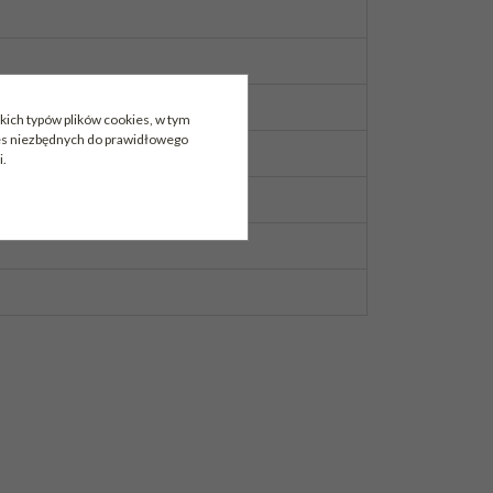
kich typów plików cookies, w tym
ies niezbędnych do prawidłowego
i.