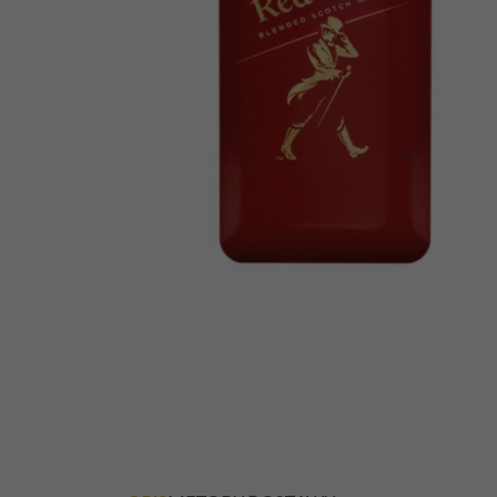
WHISKY JOHNNIE
WALKER BLACK 12Y
0,7L 40%