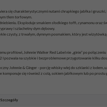
wiera się charakterystycznymi nutami chrupkiego jabłka i gruszki,
ymnym tłem torfowym.
dniebieniu. Eksploduje smakiem słodkiego toffi, cynamonu oraz ś
zyprawy i szlachetny dym dębowy.
wykle czysty, z trwałym, dymnym posmakiem, który jest wizytówką
rofilowi, Johnnie Walker Red Label nie „ginie” po połączeniu z 
,2 l pozwala na szybkie i bezproblemowe przygotowanie kilku do
czny Johnnie & Ginger - porcję whisky wlej do szklanki z lodem,
le komponuje się również z colą, sokiem jabłkowym lub po prostu
Szczegóły