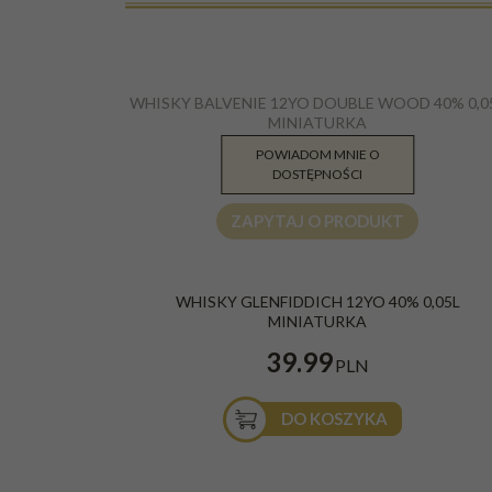
WHISKY BALVENIE 12YO DOUBLE WOOD 40% 0,0
MINIATURKA
POWIADOM MNIE O
44.90
PLN
DOSTĘPNOŚCI
ZAPYTAJ O PRODUKT
WHISKY GLENFIDDICH 12YO 40% 0,05L
MINIATURKA
39.99
PLN
DO KOSZYKA