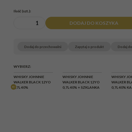
Ilość
(szt.)
:
DODAJ DO KOSZYKA
Dodaj do przechowalni
Zapytaj o produkt
Dodaj d
WYBIERZ:
CHWI
WHISKY JOHNNIE
WHISKY JOHNNIE
WHISKY JO
BR
O
WALKER BLACK 12YO
WALKER BLACK 12YO
WALKER BL
0,7L 40%
0,7L 40% + SZKLANKA
0,7L 40% K