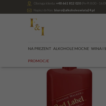
Obsługa klienta:
+48 661 812 020
(Pn-Pt 8:00 - 16:0
Napisz do Nas:
biuro@alkoholeswiata24.pl
Jesteś tutaj:
Kategoria główna
/
MINIATURKI ALKOHO
NA PREZENT
ALKOHOLE MOCNE
WINA I
NOWO
PROMOCJE