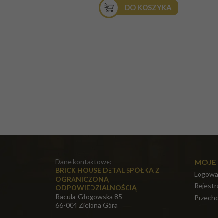
DO KOSZYKA
Dane kontaktowe:
MOJE
BRICK HOUSE DETAL SPÓŁKA Z
Logowa
OGRANICZONĄ
Rejestr
ODPOWIEDZIALNOŚCIĄ
Racula-Głogowska 85
Przecho
66-004 Zielona Góra