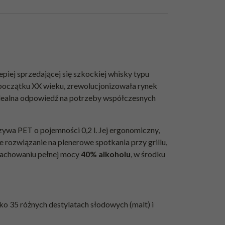
piej sprzedającej się szkockiej whisky typu
 początku XX wieku, zrewolucjonizowała rynek
idealna odpowiedź na potrzeby współczesnych
zywa PET o pojemności 0,2 l. Jej ergonomiczny,
ne rozwiązanie na plenerowe spotkania przy grillu,
 zachowaniu pełnej mocy
40% alkoholu
, w środku
ko 35 różnych destylatach słodowych (malt) i