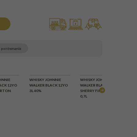
o porównania
LOWY
HNNIE
WHISKY JOHNNIE
WHISKY JOHNNIE
WH
AK
ACK 12YO
WALKER BLACK 12YO
WALKER BLACK 12YO
WA
ARTON
3L 40%
SHERRY FINISH 40%
0,7
0,7L