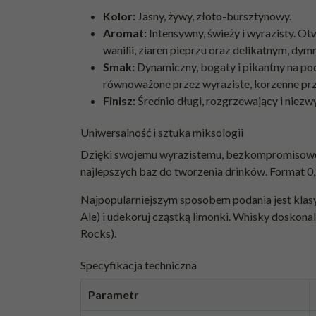
Kolor:
Jasny, żywy, złoto-bursztynowy.
Aromat:
Intensywny, świeży i wyrazisty. Ot
wanilii, ziaren pieprzu oraz delikatnym, d
Smak:
Dynamiczny, bogaty i pikantny na po
równoważone przez wyraziste, korzenne pr
Finisz:
Średnio długi, rozgrzewający i niez
Uniwersalność i sztuka miksologii
Dzięki swojemu wyrazistemu, bezkompromisowemu p
najlepszych baz do tworzenia drinków. Format 0
Najpopularniejszym sposobem podania jest klasy
Ale) i udekoruj cząstką limonki. Whisky doskona
Rocks).
Specyfikacja techniczna
Parametr