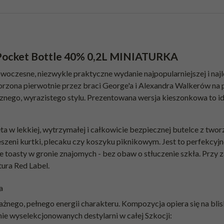
 Pocket Bottle 40% 0,2L MINIATURKA
woczesne, niezwykle praktyczne wydanie najpopularniejszej i najle
orzona pierwotnie przez braci George'a i Alexandra Walkerów na
cznego, wyrazistego stylu. Prezentowana wersja kieszonkowa to 
ta w lekkiej, wytrzymałej i całkowicie bezpiecznej butelce z twor
kieszeni kurtki, plecaku czy koszyku piknikowym. Jest to perfekcyj
 toasty w gronie znajomych - bez obaw o stłuczenie szkła. Przy
ptura
Red Label
.
a
żnego, pełnego energii charakteru. Kompozycja opiera się na blis
ie wyselekcjonowanych destylarni w całej Szkocji: