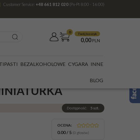
Customer Service:
+48 661 812 020
(Pn-Pt 8:00 - 16:00)
0
Twój koszyk
0,00
PLN
ATURKA
TIPASTI
BEZALKOHOLOWE
CYGARA
INNE
KER RED POCKET
BLOG
MINIATURKA
Dostępność
:
5
szt.
OCENA
:
0.00
/
5
(
0
głosów)