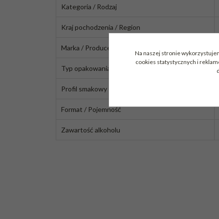
Kategoria / Rodzaj
Kraj pochodzenia / Region
Marka / Producent
Na naszej stronie wykorzystujem
cookies statystycznych i rekla
Typ opakowania
d
Profil smakowy
Format / Pojemność
Zawartość alkoholu