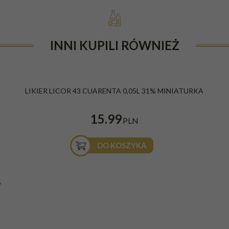
INNI KUPILI RÓWNIEŻ
LIKIER LICOR 43 CUARENTA 0,05L 31% MINIATURKA
15.99
PLN
DO KOSZYKA
%