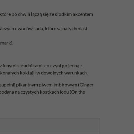
 które po chwili łączą się ze słodkim akcentem
wieżych owoców sadu, które są natychmiast
 marki.
innymi składnikami, co czyni go jedną z
skonałych koktajli w dowolnych warunkach.
 uzupełnij pikantnym piwem imbirowym (Ginger
 podana na czystych kostkach lodu (On the