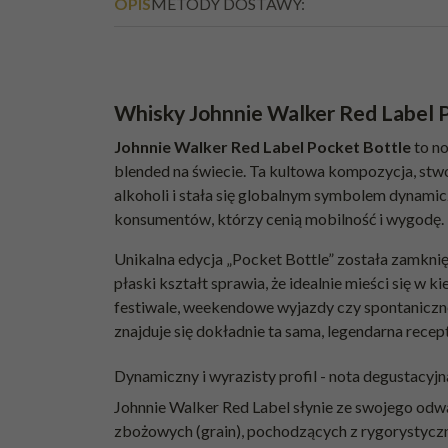
OPIS
METODY DOSTAWY:
Whisky Johnnie Walker Red Label
Johnnie Walker Red Label Pocket Bottle
to no
blended na świecie. Ta kultowa kompozycja, stw
alkoholi i stała się globalnym symbolem dynami
konsumentów, którzy cenią mobilność i wygodę.
Unikalna edycja „Pocket Bottle” została zamknię
płaski kształt sprawia, że idealnie mieści się w 
festiwale, weekendowe wyjazdy czy spontaniczne
znajduje się dokładnie ta sama, legendarna rece
Dynamiczny i wyrazisty profil - nota degustacyjn
Johnnie Walker Red Label słynie ze swojego odwa
zbożowych (grain), pochodzących z rygorystyczn