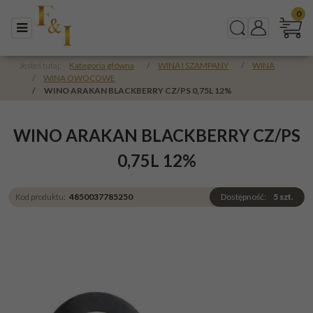
0
Menu
Szukaj
Panel
Jesteś tutaj:
Kategoria główna
/
WINA I SZAMPANY
/
WINA
/
WINA OWOCOWE
/
WINO ARAKAN BLACKBERRY CZ/PS 0,75L 12%
WINO ARAKAN BLACKBERRY CZ/PS
0,75L 12%
Kod produktu
:
4850037785250
Dostępność
:
5
szt.