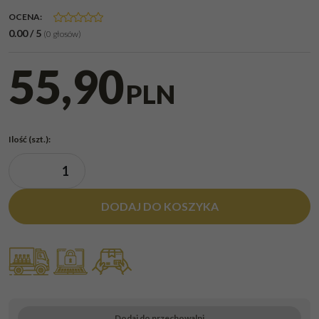
OCENA
:
0.00
/
5
(
0
głosów)
55,90
PLN
Ilość
(szt.)
:
DODAJ DO KOSZYKA
Dodaj do przechowalni