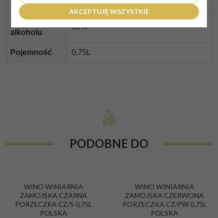
Typ
Czerwone, półsłodkie
AKCEPTUJĘ WSZYSTKIE
Zawartość
12%
alkoholu
Pojemność
0,75L
PODOBNE DO
BESTSELLER
WINO WINIARNIA
WINO WINIARNIA
ZAMOJSKA CZARNA
ZAMOJSKA CZERWONA
PORZECZKA CZ/S 0,75L
PORZECZKA CZ/PW 0,75L
POLSKA
POLSKA