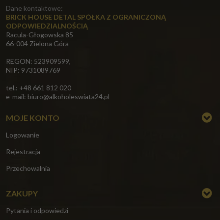
Dane kontaktowe:
BRICK HOUSE DETAL SPÓŁKA Z OGRANICZONĄ
ODPOWIEDZIALNOŚCIĄ
Racula-Głogowska 85
66-004 Zielona Góra
REGON: 523909599,
NIP: 9731089769
tel.: +48 661 812 020
e-mail:
biuro@alkoholeswiata24.pl
MOJE KONTO
Logowanie
Rejestracja
Przechowalnia
ZAKUPY
Pytania i odpowiedzi