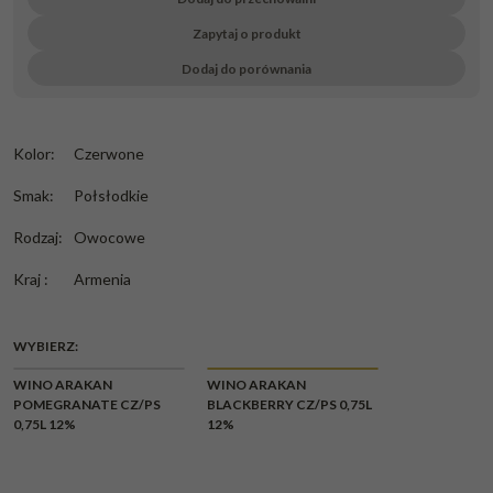
Zapytaj o produkt
Dodaj do porównania
Kolor
:
Czerwone
Smak
:
Połsłodkie
Rodzaj
:
Owocowe
Kraj
:
Armenia
WYBIERZ:
WINO ARAKAN
WINO ARAKAN
POMEGRANATE CZ/PS
BLACKBERRY CZ/PS 0,75L
0,75L 12%
12%