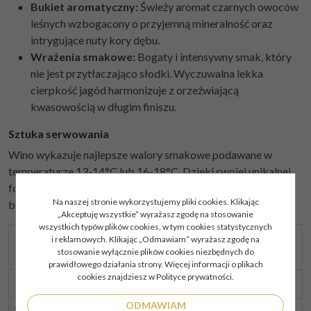
Bukiet aromatyczny:
Świeży aromat czarnych owoców
leśnych wzbogacony o przyjemną mineralność oraz
intrygujące nuty kory dębu.
Wrażenia smakowe:
Bogaty i intensywny smak, który
nie jest przytłaczająco słodki. Wyczuwalna lekka
cierpkość jagód harmonizuje z orzeźwiającą
kwasowością w długim finiszu.
Sztuka serwowania
Wino wykazuje najlepsze walory smakowe podawane w
temperaturze 13-14°C lub 16-18°C. Dzięki swojej unikalnej
formie butelki, stanowi niesamowitą ozdobę każdego stołu i
Na naszej stronie wykorzystujemy pliki cookies. Klikając
barku.
„Akceptuję wszystkie” wyrażasz zgodę na stosowanie
wszystkich typów plików cookies, w tym cookies statystycznych
Kraj
i reklamowych. Klikając „Odmawiam” wyrażasz zgodę na
Armenia
stosowanie wyłącznie plików cookies niezbędnych do
pochodzenia
prawidłowego działania strony. Więcej informacji o plikach
cookies znajdziesz w Polityce prywatności.
Butelka
Kształt jeżyny, korek lakowany
ODMAWIAM