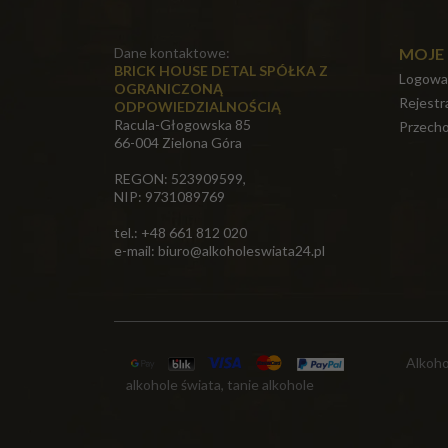
Dane kontaktowe:
MOJE
BRICK HOUSE DETAL SPÓŁKA Z
Logowa
OGRANICZONĄ
Rejestr
ODPOWIEDZIALNOŚCIĄ
Racula-Głogowska 85
Przecho
66-004 Zielona Góra
REGON: 523909599,
NIP: 9731089769
tel.: +48 661 812 020
e-mail:
biuro@alkoholeswiata24.pl
Alkohol
alkohole świata, tanie alkohole