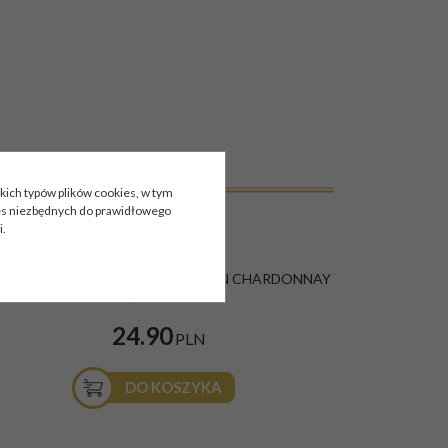
kich typów plików cookies, w tym
ies niezbędnych do prawidłowego
i.
INO MUSUJĄCE ALITA SELECTION CHARDONNAY
0,75L B/PW
24.90
PLN
DO KOSZYKA