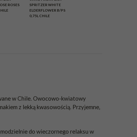
ROSE ROSES
SPRITZER WHITE
CHILE
ELDERFLOWER B/PS
0,75L CHILE
kowane w Chile. Owocowo-kwiatowy
smakiem z lekką kwasowością. Przyjemne,
samodzielnie do wieczornego relaksu w