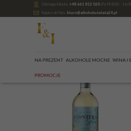
Obsługa klienta:
+48 661 812 020
(Pn-Pt 8:00 - 16:0
Napisz do Nas:
biuro@alkoholeswiata24.pl
Jesteś tutaj:
Kategoria główna
/
WINA I SZAMPANY
NA PREZENT
ALKOHOLE MOCNE
WINA I
PROMOCJE