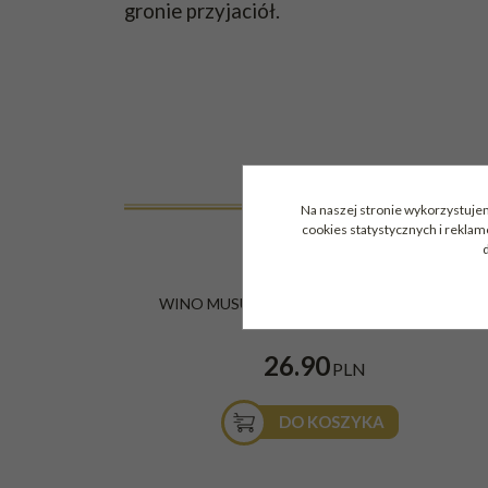
gronie przyjaciół.
Na naszej stronie wykorzystujem
cookies statystycznych i rekla
d
WINO MUSUJĄCE ALITA MUSCAT 0,75L B/S
26.90
PLN
DO KOSZYKA