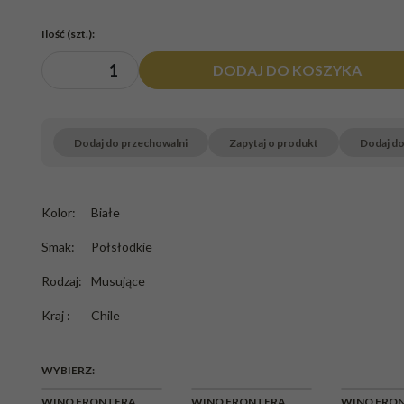
Ilość
(szt.)
:
DODAJ DO KOSZYKA
Dodaj do przechowalni
Zapytaj o produkt
Dodaj d
Kolor
:
Białe
Smak
:
Połsłodkie
Rodzaj
:
Musujące
Kraj
:
Chile
WYBIERZ:
CHWILOWY
WINO FRONTERA
WINO FRONTERA
WINO FRO