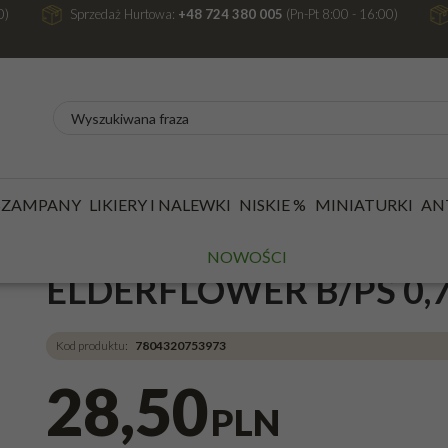
0)
Sprzedaż Hurtowa:
+48 724 380 005
(Pn-Pt 8:00 - 16:00)
/
WINA
/
WINO BIAŁE
/
WINO BIAŁE PÓŁSŁODKIE
/
WINO FRONTER
 SZAMPANY
LIKIERY I NALEWKI
NISKIE %
MINIATURKI
AN
WINO FRONTERA SPRI
NOWOŚCI
ELDERFLOWER B/PS 0,7
Kod produktu
:
7804320753973
28,50
PLN