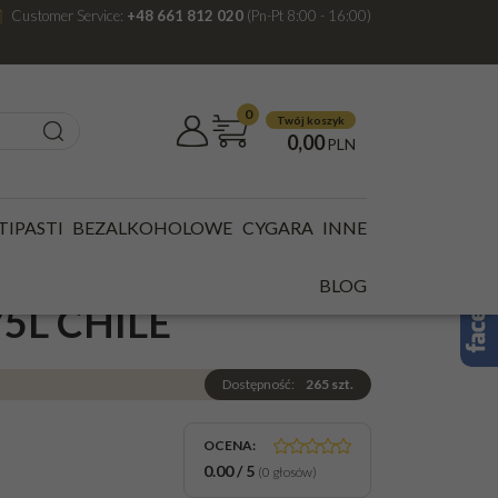
Customer Service:
+48 661 812 020
(Pn-Pt 8:00 - 16:00)
0
Twój koszyk
0,00
PLN
A SPRITZER WHITE ELDERFLOWER B/PS 0,75L CHILE
TIPASTI
BEZALKOHOLOWE
CYGARA
INNE
TZER WHITE
BLOG
5L CHILE
Dostępność
:
265
szt.
OCENA
:
0.00
/
5
(
0
głosów)