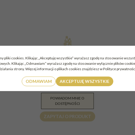
PODOBNE DO
y pliki cookies. Klikając „Akceptuję wszystkie” wyrażasz zgodę na stosowanie wszyst
mowych. Klikając „Odmawiam” wyrażasz zgodę na stosowanie wyłącznie plików cook
ziałania strony. Więcej informacji o plikach cookies znajdziesz w Polityce prywatnośc
ODMAWIAM
AKCEPTUJĘ WSZYSTKIE
WINO MUSUJĄCE ALITA LIVI ALKOHOL FREE 0,75L
W
B/S
POWIADOM MNIE O
24.99
PLN
DOSTĘPNOŚCI
ZAPYTAJ O PRODUKT