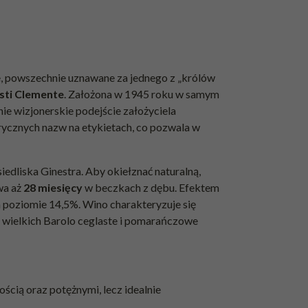
, powszechnie uznawane za jednego z „królów
sti Clemente
. Założona w 1945 roku w samym
ie wizjonerskie podejście założyciela
rycznych nazw na etykietach, co pozwala w
iedliska Ginestra. Aby okiełznać naturalną,
wa aż
28 miesięcy
w beczkach z dębu. Efektem
a poziomie 14,5%. Wino charakteryzuje się
a wielkich Barolo ceglaste i pomarańczowe
ścią oraz potężnymi, lecz idealnie