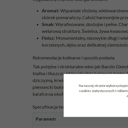
Aromat:
Wspaniale złożony, wielowarstwowy
skórek pomarańczy. Całość harmonijnie przep
Smak:
Wyrafinowane, dostojne i pełne. Char
welurową strukturę. Świetna, żywa kwasowo
Finisz:
Monumentalny, niezwykle długi i wie
korzennych, dębu oraz delikatnej ziemistośc
Rekomendacje kulinarne i sposób podania
Tak potężne i strukturalne wino jak Barolo Gin
białka i tłuszczu, które idealnie balansują tan
dziczyzną, krwistymi stekami oraz twardymi, dłu
Na naszej stronie wykorzystujem
piemoncki bukiet, wino należy serwować w szer
cookies statystycznych i rekla
karafce na około godzinę przed podaniem.
d
Specyfikacja techniczna
Parametr