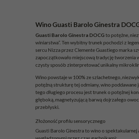
Wino Guasti Barolo Ginestra DOC
Guasti Barolo Ginestra DOCG
to potężne, nie
winiarstwa”. Ten wybitny trunek pochodzi z legen
sercu Nizza przez Clemente Guastiego marka szybk
zapoczątkowało miejscową tradycję tworzenia win
czysty sposób zinterpretować unikalny mikroklima
Wino powstaje w 100% ze szlachetnego, niezw
potężną strukturę tej odmiany, wino poddawane 
tego długiego procesu jest trunek o potężnej ko
głęboką, magnetyzującą barwą dojrzałego owocu 
przebłyski.
Złożoność profilu sensorycznego
Guasti Barolo Ginestra to wino o spektakularnej
wygładzonymi przez czas garbnikami: