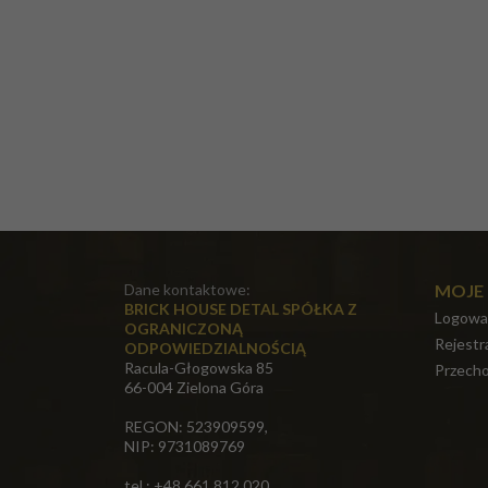
Dane kontaktowe:
MOJE
BRICK HOUSE DETAL SPÓŁKA Z
Logowa
OGRANICZONĄ
Rejestr
ODPOWIEDZIALNOŚCIĄ
Racula-Głogowska 85
Przecho
66-004 Zielona Góra
REGON: 523909599,
NIP: 9731089769
tel.: +48 661 812 020