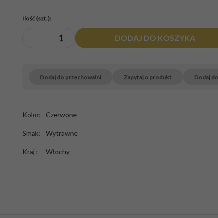
Ilość
(szt.)
:
DODAJ DO KOSZYKA
Dodaj do przechowalni
Zapytaj o produkt
Dodaj d
Kolor
:
Czerwone
Smak
:
Wytrawne
Kraj
:
Włochy