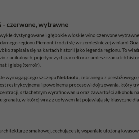
G - czerwone, wytrawne
zwykle dystyngowane i głębokie włoskie wino czerwone wytrawne
darnego regionu Piemont i rodzi się w rzemieślniczej winiarni
Gua
o zapisała się na kartach historii jako legenda regionu. To właśn
 z unikalnych, pojedynczych parceli oraz umieszczania ich histo
t i glebę (terroir).
ykle wymagającego szczepu
Nebbiolo
, zebranego z prestiżowego s
jest restrykcyjnemu i powolnemu procesowi dojrzewania, który tr
ncentracji, szlachetnym wyrafinowaniu oraz zawartości alkoholu n
granatu, w której wraz z upływem lat pojawiają się klasyczne dl
 architekturze smakowej, cechujące się wspaniale ułożoną kwasowo