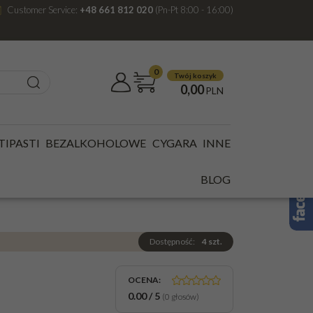
Customer Service:
+48 661 812 020
(Pn-Pt 8:00 - 16:00)
0
Twój koszyk
0,00
PLN
O GUASTI BAROLO GINESTRA DOCG 14% 0,75L CZ/W
TIPASTI
BEZALKOHOLOWE
CYGARA
INNE
 GINESTRA DOCG
BLOG
Dostępność
:
4
szt.
OCENA
:
0.00
/
5
(
0
głosów)