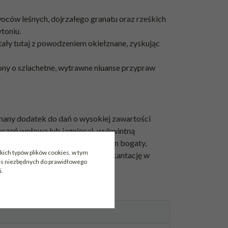
oców leśnych, dojrzałego granatu oraz rześkich
toniu.
tały tutaj z powodzeniem okiełznane, zyskując
ny o szlachetne, wytrawne niuanse przypraw
wnany dodatek do dań o wysokiej zawartości
ieczeń wołowa lub jagnięca), wykwintną
corino). Aby w pełni otworzyć ten bogaty,
kich typów plików cookies, w tym
aleca się również wcześniejszą dekantację w
ies niezbędnych do prawidłowego
i.