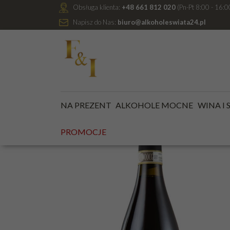
Obsługa klienta:
+48 661 812 020
(Pn-Pt 8:00 - 16:0
Napisz do Nas:
biuro@alkoholeswiata24.pl
Jesteś tutaj:
Kategoria główna
/
WINA I SZAMPANY
NA PREZENT
ALKOHOLE MOCNE
WINA I
PROMOCJE