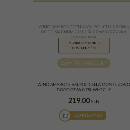
WINO AMARONE DELLA VALPOLICELLA ZONIN
DOCG MAGNUM 2021 1,5L CZ/W SKRZYNKA
DREWNIANA
POWIADOM MNIE O
549.99
DOSTĘPNOŚCI
PLN
ZAPYTAJ O PRODUKT
WINO AMARONE VALPOLICELLA MONTE ZOV
DOCG CZ/W 0,75L WŁOCHY
219.00
PLN
DO KOSZYKA