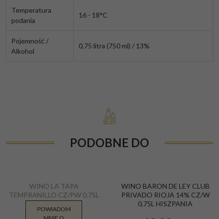
Temperatura
16 - 18°C
podania
Pojemność /
0,75 litra (750 ml) / 13%
Alkohol
PODOBNE DO
WINO LA TAPA
WINO BARON DE LEY CLUB
TEMPRANILLO CZ/PW 0,75L
PRIVADO RIOJA 14% CZ/W
13,5%
0,75L HISZPANIA
POWIADOM
MNIE O