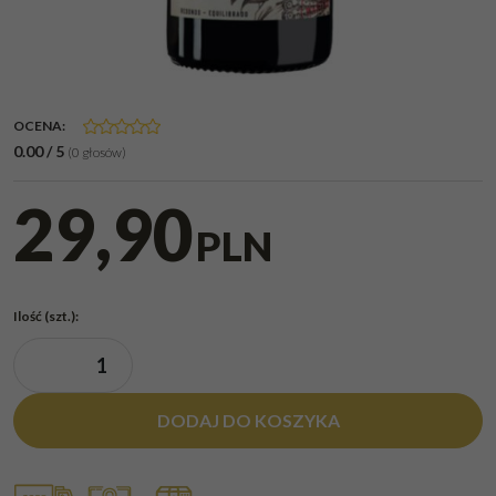
OCENA
:
0.00
/
5
(
0
głosów)
29,90
PLN
Ilość
(szt.)
:
DODAJ DO KOSZYKA