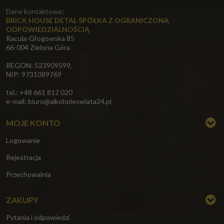
Dane kontaktowe:
BRICK HOUSE DETAL SPÓŁKA Z OGRANICZONĄ
ODPOWIEDZIALNOŚCIĄ
Racula-Głogowska 85
66-004 Zielona Góra
REGON: 523909599,
NIP: 9731089769
tel.: +48 661 812 020
e-mail:
biuro@alkoholeswiata24.pl
MOJE KONTO
Logowanie
Rejestracja
Przechowalnia
ZAKUPY
Pytania i odpowiedzi