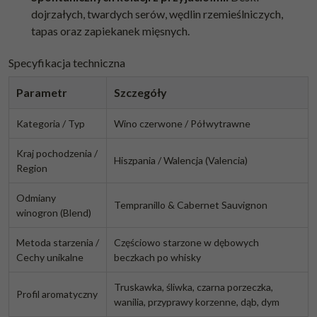
dojrzałych, twardych serów, wędlin rzemieślniczych,
tapas oraz zapiekanek mięsnych.
Specyfikacja techniczna
Parametr
Szczegóły
Kategoria / Typ
Wino czerwone / Półwytrawne
Kraj pochodzenia /
Hiszpania / Walencja (Valencia)
Region
Odmiany
Tempranillo & Cabernet Sauvignon
winogron (Blend)
Metoda starzenia /
Częściowo starzone w dębowych
Cechy unikalne
beczkach po whisky
Truskawka, śliwka, czarna porzeczka,
Profil aromatyczny
wanilia, przyprawy korzenne, dąb, dym