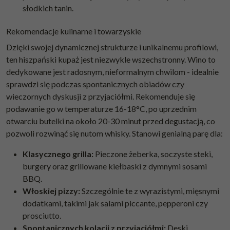
słodkich tanin.
Rekomendacje kulinarne i towarzyskie
Dzięki swojej dynamicznej strukturze i unikalnemu profilowi,
ten hiszpański kupaż jest niezwykle wszechstronny. Wino to
dedykowane jest radosnym, nieformalnym chwilom - idealnie
sprawdzi się podczas spontanicznych obiadów czy
wieczornych dyskusji z przyjaciółmi. Rekomenduje się
podawanie go w temperaturze 16-18°C, po uprzednim
otwarciu butelki na około 20-30 minut przed degustacją, co
pozwoli rozwinąć się nutom whisky. Stanowi genialną parę dla:
Klasycznego grilla:
Pieczone żeberka, soczyste steki,
burgery oraz grillowane kiełbaski z dymnymi sosami
BBQ.
Włoskiej pizzy:
Szczególnie te z wyrazistymi, mięsnymi
dodatkami, takimi jak salami piccante, pepperoni czy
prosciutto.
Spontanicznych kolacji z przyjaciółmi:
Deski