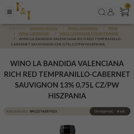
0
Menu
Szukaj
Panel
Jesteś tutaj:
Kategoria główna
/
WINA I SZAMPANY
/
WINA
/
WINO CZERWONE
/
WINO CZERWONE PÓŁWYTRAWNE
/
WINO LA BANDIDA VALENCIANA RICH RED TEMPRANILLO-
CABERNET SAUVIGNON 13% 0,75L CZ/PW HISZPANIA
WINO LA BANDIDA VALENCIANA
RICH RED TEMPRANILLO-CABERNET
SAUVIGNON 13% 0,75L CZ/PW
HISZPANIA
Kod produktu
:
8412276287023
Dostępność
:
6
szt.