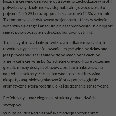
hiszpańskie wino czerwone wytrawne (przechodzące w profil
półwytrawny dzięki niezwykłej, naturalnej owocowości) o
pojemności
0,75 l
oraz optymalnej zawartości
13% alkoholu
.
To kompozycja dedykowana pasjonatom, którzy w świecie
wina szukają czegoś absolutnie nieszablonowego i nie boją się
sięgać po propozycje z odważną, buntowniczą linią.
To, co czyni to wydanie prawdziwym unikatem na rynku, to
rewolucyjny proces leżakowania -
część wina poddawana
jest procesowi starzenia w dębowych beczkach po
amerykańskiej whisky
. Szlachetne drewno, które wcześniej
gościło mocny destylat zbożowy, oddaje trunkowi swoje
najgłębsze sekrety. Zabieg ten wnosi do struktury wina
niespotykaną wielowymiarowość oraz potężną głębię
aromatyczną, która redefiniuje każde doznanie sensoryczne.
Perfekcyjny kupaż elegancji i struktury - duet dwóch
szczepów
W butelce Rich Red hiszpańska tradycja spotyka się z