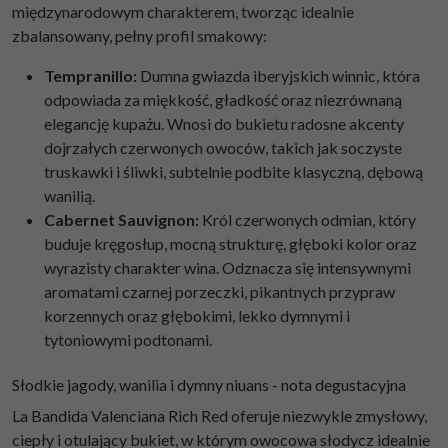
międzynarodowym charakterem, tworząc idealnie
zbalansowany, pełny profil smakowy:
Tempranillo:
Dumna gwiazda iberyjskich winnic, która
odpowiada za miękkość, gładkość oraz niezrównaną
elegancję kupażu. Wnosi do bukietu radosne akcenty
dojrzałych czerwonych owoców, takich jak soczyste
truskawki i śliwki, subtelnie podbite klasyczną, dębową
wanilią.
Cabernet Sauvignon:
Król czerwonych odmian, który
buduje kręgosłup, mocną strukturę, głęboki kolor oraz
wyrazisty charakter wina. Odznacza się intensywnymi
aromatami czarnej porzeczki, pikantnych przypraw
korzennych oraz głębokimi, lekko dymnymi i
tytoniowymi podtonami.
Słodkie jagody, wanilia i dymny niuans - nota degustacyjna
La Bandida Valenciana Rich Red oferuje niezwykle zmysłowy,
ciepły i otulający bukiet, w którym owocowa słodycz idealnie