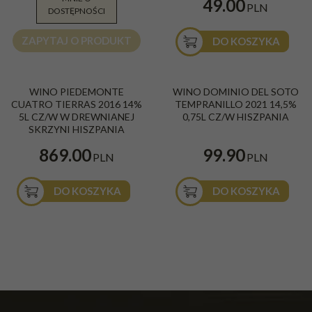
29.99
49.00
PLN
PLN
DOSTĘPNOŚCI
ZAPYTAJ O PRODUKT
DO KOSZYKA
WINO PIEDEMONTE
WINO DOMINIO DEL SOTO
CUATRO TIERRAS 2016 14%
TEMPRANILLO 2021 14,5%
5L CZ/W W DREWNIANEJ
0,75L CZ/W HISZPANIA
SKRZYNI HISZPANIA
869.00
99.90
PLN
PLN
DO KOSZYKA
DO KOSZYKA