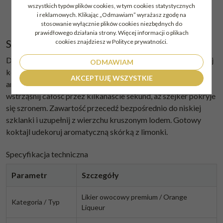
wszystkich typów plików cookies, w tym cookies statystycznych
0,5 ml syropu migdałowego
i reklamowych. Klikając „Odmawiam” wyrażasz zgodę na
Skórka z limonki (do dekoracji)
stosowanie wyłącznie plików cookies niezbędnych do
prawidłowego działania strony. Więcej informacji o plikach
Sposób przygotowania:
cookies znajdziesz w Polityce prywatności.
Do szejkera barmańskiego wypełnionego kostkami lodu wlej
ODMAWIAM
kolejno: likier pomarańczowy, koniak (lub rum), sok
AKCEPTUJĘ WSZYSTKIE
ananasowy, sok z limonki oraz syrop migdałowy. Mocno
wstrząśnij całość przez kilkanaście sekund, aż szejker pokryje
się szronem. Zawartość przecedź bezpośrednio do niskiej
szklanki i uzupełnij z wierzchu kruszonym lodem. Gotowy
koktajl udekoruj aromatyczną skórką z limonki.
Specyfikacja techniczna
Parametr
Szczegóły
Likier owocowy premium / Orange
Kategoria / Typ
Liqueur