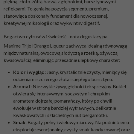
piękną, złoto-żółtą barwą z głębokimi, bursztynowymi
refleksami. To genialna pozycja segmentu premium,
stanowiąca doskonały fundament dla nowoczesnej,
kreatywnej miksologii oraz wykwintny digestif.
Bogactwo cytrusów i świeżość - nota degustacyjna
Maxime Trijol Orange Liqueur zachwyca idealną równowagą
między naturalną, owocową słodyczą a rześką, ożywczą
kwasowością, eliminując przesadnie ulepkowy charakter:
Kolor i wygląd:
Jasny, krystalicznie czysty, mieniący się
odcieniami szczerego złota i ciepłego bursztynu.
Aromat:
Niezwykle żywy, głęboki i ekspresyjny. Bukiet
otwiera się intensywnym, soczystym i chrupkim
aromatem dojrzałej pomarańczy, który po chwili
ewoluuje w stronę bardziej wytrawnych, delikatnie
kwaskowatych i szlachetnych nut bergamotki.
Smak:
Bogaty, pełny i wielowymiarowy. Na podniebieniu
eksploduje esencjonalny, czysty smak kandyzowanej oraz