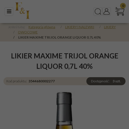
0
Menu
Szukaj
Panel
Jesteś tutaj:
Kategoria główna
/
LIKIERY I NALEWKI
/
LIKIERY
/
OWOCOWE
/
LIKIER MAXIME TRIJOL ORANGE LIQUOR 0,7L 40%
LIKIER MAXIME TRIJOL ORANGE
LIQUOR 0,7L 40%
Kod produktu
:
3544680002277
Dostępność
:
3
szt.