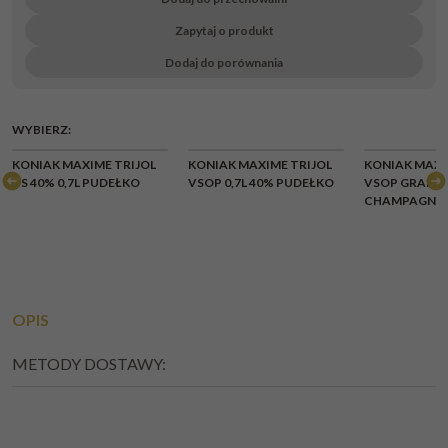
Zapytaj o produkt
Dodaj do porównania
WYBIERZ:
KONIAK MAXIME TRIJOL
KONIAK MAXIME TRIJOL
KONIAK MAXI
VS 40% 0,7L PUDEŁKO
VSOP 0,7L 40% PUDEŁKO
VSOP GRAND
CHAMPAGNE 0
OPIS
METODY DOSTAWY: