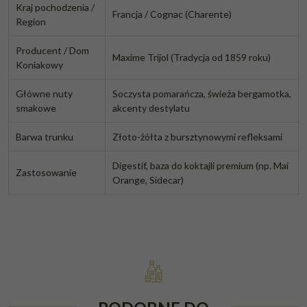
Kraj pochodzenia /
Francja / Cognac (Charente)
Region
Producent / Dom
Maxime Trijol (Tradycja od 1859 roku)
Koniakowy
Główne nuty
Soczysta pomarańcza, świeża bergamotka,
smakowe
akcenty destylatu
Barwa trunku
Złoto-żółta z bursztynowymi refleksami
Digestif, baza do koktajli premium (np. Mai
Zastosowanie
Orange, Sidecar)