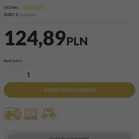
OCENA
:
0.00
/
5
(
0
głosów)
124,89
PLN
Ilość
(szt.)
:
DODAJ DO KOSZYKA
Dodaj do przechowalni