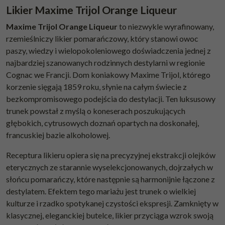
Likier Maxime Trijol Orange Liqueur
Maxime Trijol Orange Liqueur
to niezwykle wyrafinowany,
rzemieślniczy likier pomarańczowy, który stanowi owoc
paszy, wiedzy i wielopokoleniowego doświadczenia jednej z
najbardziej szanowanych rodzinnych destylarni w regionie
Cognac we Francji. Dom koniakowy Maxime Trijol, którego
korzenie sięgają 1859 roku, słynie na całym świecie z
bezkompromisowego podejścia do destylacji. Ten luksusowy
trunek powstał z myślą o koneserach poszukujących
głębokich, cytrusowych doznań opartych na doskonałej,
francuskiej bazie alkoholowej.
Receptura likieru opiera się na precyzyjnej ekstrakcji olejków
eterycznych ze starannie wyselekcjonowanych, dojrzałych w
słońcu pomarańczy, które następnie są harmonijnie łączone z
destylatem. Efektem tego mariażu jest trunek o wielkiej
kulturze i rzadko spotykanej czystości ekspresji. Zamknięty w
klasycznej, eleganckiej butelce, likier przyciąga wzrok swoją