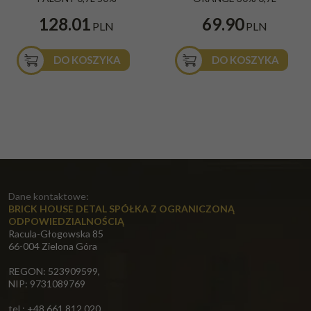
128.01
69.90
PLN
PLN
DO KOSZYKA
DO KOSZYKA
Dane kontaktowe:
BRICK HOUSE DETAL SPÓŁKA Z OGRANICZONĄ
ODPOWIEDZIALNOŚCIĄ
Racula-Głogowska 85
66-004 Zielona Góra
REGON: 523909599,
NIP: 9731089769
tel.: +48 661 812 020