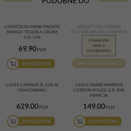
PODOBNE DO
LIKIER DEAD MANS FINGERS
ANGOSTURA ORANGE
MANGO TEQUILA CREAM
BITTERS 28% 0,1L DODATEK
0,7L 15%
DO DRINKÓW
POWIADOM
MNIE O
69.00
69.90
PLN
PLN
DOSTĘPNOŚCI
ZAPYTAJ O PRODUKT
DO KOSZYKA
LIKIER CAMPARI 3L 25% W
LIKIER GRAND MARNIER
OPAKOWANIU
CORDON ROUGE 0,7L 40%
FRANCJA
629.00
149.00
PLN
PLN
DO KOSZYKA
DO KOSZYKA