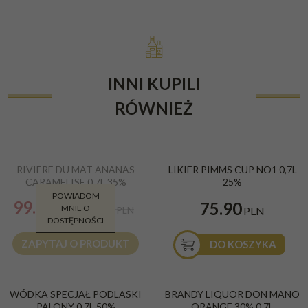
INNI KUPILI
RÓWNIEŻ
PROMOCJA
RIVIERE DU MAT ANANAS
LIKIER PIMMS CUP NO1 0,7L
CARAMELISE 0,7L 35%
25%
POWIADOM
99.99
75.90
MNIE O
PLN
102.00
PLN
PLN
DOSTĘPNOŚCI
ZAPYTAJ O PRODUKT
DO KOSZYKA
WÓDKA SPECJAŁ PODLASKI
BRANDY LIQUOR DON MANO
PALONY 0,7L 50%
ORANGE 30% 0,7L