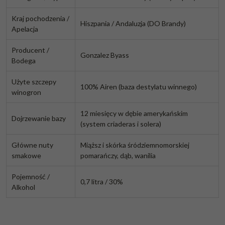
Kraj pochodzenia /
Hiszpania / Andaluzja (DO Brandy)
Apelacja
Producent /
Gonzalez Byass
Bodega
Użyte szczepy
100% Airen (baza destylatu winnego)
winogron
12 miesięcy w dębie amerykańskim
Dojrzewanie bazy
(system criaderas i solera)
Główne nuty
Miąższ i skórka śródziemnomorskiej
smakowe
pomarańczy, dąb, wanilia
Pojemność /
0,7 litra / 30%
Alkohol