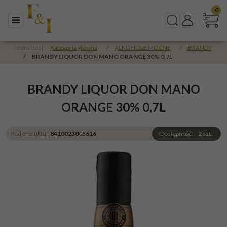
0
Menu
Szukaj
Panel
Jesteś tutaj:
Kategoria główna
/
ALKOHOLE MOCNE
/
BRANDY
/
BRANDY LIQUOR DON MANO ORANGE 30% 0,7L
BRANDY LIQUOR DON MANO
ORANGE 30% 0,7L
Kod produktu
:
8410023005616
Dostępność
:
2
szt.