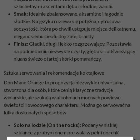
szlachetnymi akcentami dębu i słodkiej wanilii.
Smak:
Idealnie zbalansowane, aksamitne i łagodnie
słodkie. Na języku rozlewa się potężna, cytrusowa
soczystość, która po chwili ustępuje miejsca delikatnemu,
eleganckiemu ciepłu dojrzałej brandy.
Finisz:
Gładki, długi i lekko rozgrzewający. Pozostawia
na podniebieniu niezwykle czysty, głęboki i odświeżający
niuans świeżo otartej skórki pomarańczy.
Sztuka serwowania i rekomendacje koktajlowe
Don Mano Orange to propozycja niezwykle uniwersalna,
stworzona dla osób, które cenią klasyczne tradycje
winiarskie, ale szukają w alkoholach mocnych powiewu
świeżości i owocowego charakteru. Można go serwować na
kilka doskonałych sposobów:
Solo na lodzie (On the rocks):
Podany w niskiej
szklance z grubym dnem pozwala w pełni docenić
nienaganną równowagę pomiędzy dębową bazą brandy a