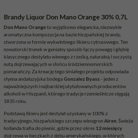
Brandy Liquor Don Mano Orange 30% 0,7L
Don Mano Orange
to wyjątkowo elegancka, niezwykle
aromatyczna kompozycja na bazie hiszpańskiej brandy,
stworzona w formie wykwintnego likieru cytrusowego. Ten
nowatorski trunek w genialny sposób łączy powagę i głębię
klasycznego destylatu winnego z rześką, naturalną i soczystą
nutą dojrzewających w słońcu śródziemnomorskich
pomarańczy. Za kreację tego śmiałego projektu odpowiada
słynna andaluzyjska bodega
Gonzalez Byass
- jeden z
najważniejszych i najbardziej utytułowanych producentów
alkoholi w Hiszpanii, którego tradycje rzemieślnicze sięgają
1835 roku.
Podstawą likieru jest destylat uzyskany w 100% z
tradycyjnego, hiszpańskiego szczepu winogron
Airen
. Świeża
hollanda trafia do piwnic, gdzie przez okres
12 miesięcy
dojrzewa w beczkach z dębu amerykańskiego, w których