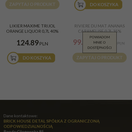
ZAPYTAJ O PRODUKT
DO KOSZYKA
NOWOŚĆ
PROMOCJA
LIKIER MAXIME TRIJOL
RIVIERE DU MAT ANANAS
ORANGE LIQUOR 0,7L 40%
CARAMELISE 0,7L 35%
POWIADOM
99.99
124.89
MNIE O
PLN
102.00
PLN
PLN
DOSTĘPNOŚCI
ZAPYTAJ O PRODUKT
DO KOSZYKA
Dane kontaktowe:
BRICK HOUSE DETAL SPÓŁKA Z OGRANICZONĄ
ODPOWIEDZIALNOŚCIĄ
Racula-Głogowska 85