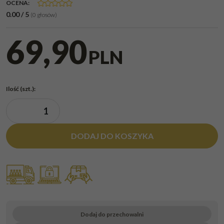
OCENA
:
0.00
/
5
(
0
głosów)
69,90
PLN
Ilość
(szt.)
:
DODAJ DO KOSZYKA
Dodaj do przechowalni