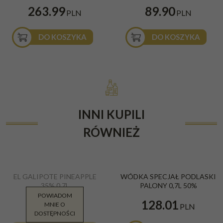
263.99
89.90
PLN
PLN
DO KOSZYKA
DO KOSZYKA
INNI KUPILI
RÓWNIEŻ
EL GALIPOTE PINEAPPLE
WÓDKA SPECJAŁ PODLASKI
35% 0,7L
PALONY 0,7L 50%
POWIADOM
69.99
128.01
MNIE O
PLN
PLN
DOSTĘPNOŚCI