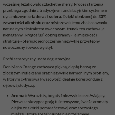
wcześniej leżakowało szlachetne sherry. Proces starzenia
przebiega zgodnie z tradycyjnym, andaluzyjskim systemem
dynamicznym
criaderas i solera
. Dzięki obniżonej do
30%
zawartości alkoholu
oraz mistrzowskiemu zbalansowaniu
naturalnym ekstraktem owocowym, trunek ten zachowuje
nienaganny „kręgosłup” dobrej brandy - jej miękkość i
strukturę - oferując jednocześnie niezwykle przystępny,
nowoczesny i owocowy styl.
Profil sensoryczny i nota degustacyjna
Don Mano Orange zachwyca piękną, ciepłą barwą ze
złocistymi refleksami oraz niezwykle harmonijnym profilem,
w którym cytrusowa kwasowość idealnie koresponduje z
dębową słodyczą:
Aromat:
Wyrazisty, bogaty i niezwykle orzeźwiający.
Pierwsze skrzypce grają tu intensywne, świeże aromaty
olejku ze skórki pomarańczowej oraz soczystego
miąższu, które zostały subtelnie przełamane