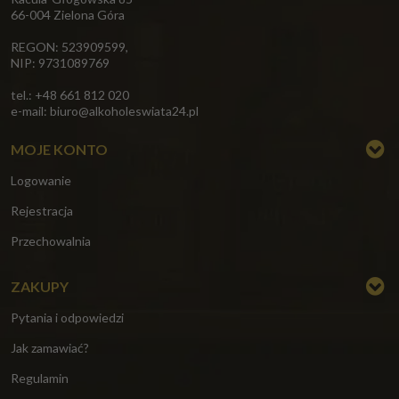
66-004 Zielona Góra
REGON: 523909599,
NIP: 9731089769
tel.: +48 661 812 020
e-mail:
biuro@alkoholeswiata24.pl
MOJE KONTO
Logowanie
Rejestracja
Przechowalnia
ZAKUPY
Pytania i odpowiedzi
Jak zamawiać?
Regulamin