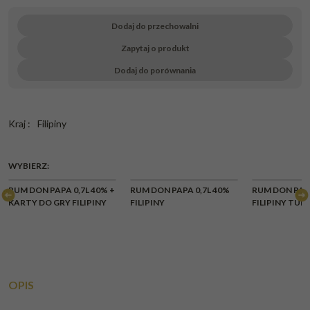
Dodaj do przechowalni
Zapytaj o produkt
Dodaj do porównania
Kraj
:
Filipiny
WYBIERZ:
CHWILOWY
RUM DON PAPA 0,7L 40% +
RUM DON PAPA 0,7L 40%
RUM DON PAPA
BRAK
KARTY DO GRY FILIPINY
FILIPINY
FILIPINY TUB
OPIS