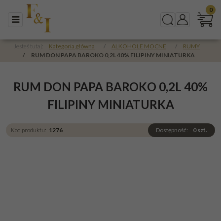
0
Menu
Szukaj
Panel
Jesteś tutaj:
Kategoria główna
/
ALKOHOLE MOCNE
/
RUMY
/
RUM DON PAPA BAROKO 0,2L 40% FILIPINY MINIATURKA
RUM DON PAPA BAROKO 0,2L 40%
FILIPINY MINIATURKA
Kod produktu
:
1276
Dostępność
:
0
szt.