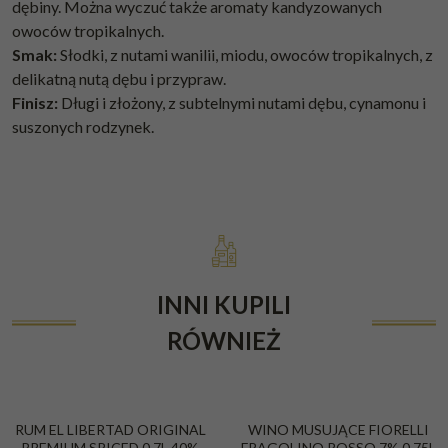
dębiny. Można wyczuć także aromaty kandyzowanych
owoców tropikalnych.
Smak:
Słodki, z nutami wanilii, miodu, owoców tropikalnych, z
delikatną nutą dębu i przypraw.
Finisz:
Długi i złożony, z subtelnymi nutami dębu, cynamonu i
suszonych rodzynek.
INNI KUPILI
RÓWNIEŻ
RUM EL LIBERTAD ORIGINAL
WINO MUSUJĄCE FIORELLI
PREMIUM SPICED 0,7L 40%
FRAGOLINO ROSSO 7% 0,75L