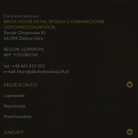
Dane kontaktowe:
BRICK HOUSE DETAL SPÓŁKA Z OGRANICZONĄ
ODPOWIEDZIALNOŚCIĄ
Racula-Głogowska 85
66-004 Zielona Góra
REGON: 523909599,
NIP: 9731089769
tel.: +48 661 812 020
e-mail:
biuro@alkoholeswiata24.pl
MOJE KONTO
Logowanie
Rejestracja
Przechowalnia
ZAKUPY