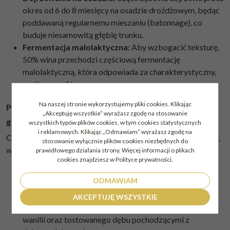
okres od 6 do 8 miesięcy na osadzie drożdżowym, będąc
poddawaną regularnemu mieszaniu (batonnage), co
buduje niesamowitą głębię trunku.
Fermentacja malolaktyczna:
Aby wzbogacić teksturę,
50% wina przechodzi częściową fermentację
malolaktyczną, która odpowiada za charakterystyczny,
maślany profil.
Na naszej stronie wykorzystujemy pliki cookies. Klikając
Profil sensoryczny: tropikalne owoce, wanilia i kremowa
„Akceptuję wszystkie” wyrażasz zgodę na stosowanie
gładkość
wszystkich typów plików cookies, w tym cookies statystycznych
i reklamowych. Klikając „Odmawiam” wyrażasz zgodę na
Cremaschi Furlotti Chardonnay Gran Reserva oferuje bogatą,
stosowanie wyłącznie plików cookies niezbędnych do
wielowarstwową podróż sensoryczną:
prawidłowego działania strony. Więcej informacji o plikach
cookies znajdziesz w Polityce prywatności.
Barwa:
błyszcząca, głęboka, złocisto-żółta.
ODMAWIAM
Aromat:
niezwykle kuszący i bogaty. Dominują w nim
dojrzałe owoce tropikalne uzupełnione o cytrusową
AKCEPTUJĘ WSZYSTKIE
świeżość, które harmonijnie przeplatają się z nutami
wanilii oraz tostowanego dębu pochodzącymi z