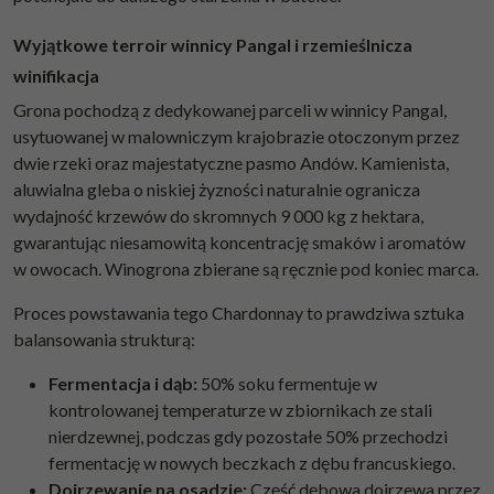
Wyjątkowe terroir winnicy Pangal i rzemieślnicza
winifikacja
Grona pochodzą z dedykowanej parceli w winnicy Pangal,
usytuowanej w malowniczym krajobrazie otoczonym przez
dwie rzeki oraz majestatyczne pasmo Andów. Kamienista,
aluwialna gleba o niskiej żyzności naturalnie ogranicza
wydajność krzewów do skromnych 9 000 kg z hektara,
gwarantując niesamowitą koncentrację smaków i aromatów
w owocach. Winogrona zbierane są ręcznie pod koniec marca.
Proces powstawania tego Chardonnay to prawdziwa sztuka
balansowania strukturą:
Fermentacja i dąb:
50% soku fermentuje w
kontrolowanej temperaturze w zbiornikach ze stali
nierdzewnej, podczas gdy pozostałe 50% przechodzi
fermentację w nowych beczkach z dębu francuskiego.
Dojrzewanie na osadzie:
Część dębowa dojrzewa przez