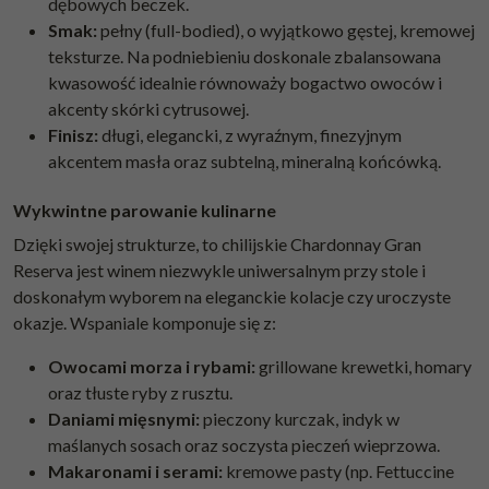
dębowych beczek.
Smak:
pełny (full-bodied), o wyjątkowo gęstej, kremowej
teksturze. Na podniebieniu doskonale zbalansowana
kwasowość idealnie równoważy bogactwo owoców i
akcenty skórki cytrusowej.
Finisz:
długi, elegancki, z wyraźnym, finezyjnym
akcentem masła oraz subtelną, mineralną końcówką.
Wykwintne parowanie kulinarne
Dzięki swojej strukturze, to chilijskie Chardonnay Gran
Reserva jest winem niezwykle uniwersalnym przy stole i
doskonałym wyborem na eleganckie kolacje czy uroczyste
okazje. Wspaniale komponuje się z:
Owocami morza i rybami:
grillowane krewetki, homary
oraz tłuste ryby z rusztu.
Daniami mięsnymi:
pieczony kurczak, indyk w
maślanych sosach oraz soczysta pieczeń wieprzowa.
Makaronami i serami:
kremowe pasty (np. Fettuccine