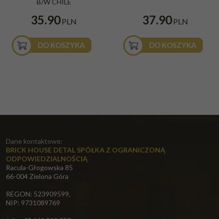
B/W CHILE
35.90
37.90
PLN
PLN
DO KOSZYKA
DO KOSZYKA
Dane kontaktowe:
BRICK HOUSE DETAL SPÓŁKA Z OGRANICZONĄ
ODPOWIEDZIALNOŚCIĄ
Racula-Głogowska 85
66-004 Zielona Góra
REGON: 523909599,
NIP: 9731089769