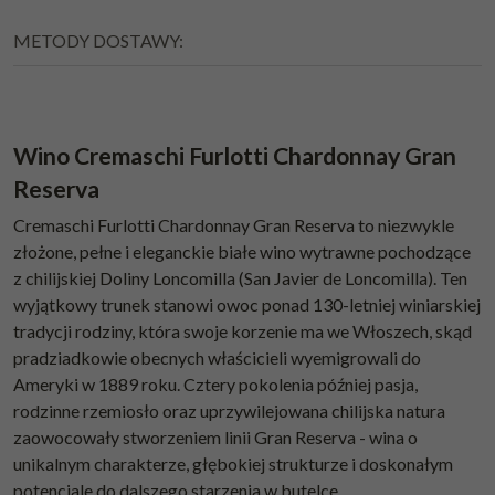
METODY DOSTAWY:
Wino Cremaschi Furlotti Chardonnay Gran
Reserva
Cremaschi Furlotti Chardonnay Gran Reserva to niezwykle
złożone, pełne i eleganckie białe wino wytrawne pochodzące
z chilijskiej Doliny Loncomilla (San Javier de Loncomilla). Ten
wyjątkowy trunek stanowi owoc ponad 130-letniej winiarskiej
tradycji rodziny, która swoje korzenie ma we Włoszech, skąd
pradziadkowie obecnych właścicieli wyemigrowali do
Ameryki w 1889 roku. Cztery pokolenia później pasja,
rodzinne rzemiosło oraz uprzywilejowana chilijska natura
zaowocowały stworzeniem linii Gran Reserva - wina o
unikalnym charakterze, głębokiej strukturze i doskonałym
potencjale do dalszego starzenia w butelce.