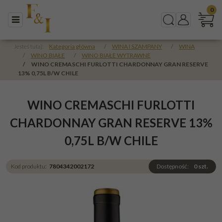
0
Menu
Szukaj
Panel
Jesteś tutaj:
Kategoria główna
/
WINA I SZAMPANY
/
WINA
/
WINO BIAŁE
/
WINO BIAŁE WYTRAWNE
/
WINO CREMASCHI FURLOTTI CHARDONNAY GRAN RESERVE
13% 0,75L B/W CHILE
WINO CREMASCHI FURLOTTI
CHARDONNAY GRAN RESERVE 13%
0,75L B/W CHILE
Kod produktu
:
7804342002172
Dostępność
:
0
szt.