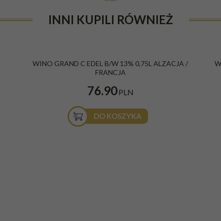
INNI KUPILI RÓWNIEŻ
B
WINO GRAND C EDEL B/W 13% 0,75L ALZACJA /
W
FRANCJA
76.90
PLN
DO KOSZYKA