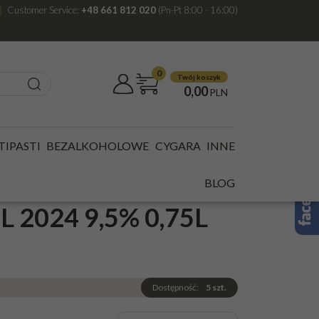
Customer Service:
+48 661 812 020
(Pn-Pt 8:00 - 16:00)
0
Twój koszyk
0,00
PLN
TIPASTI
BEZALKOHOLOWE
CYGARA
INNE
IESLING LIEBLICH
BLOG
2024 9,5% 0,75L
Dostępność
:
5
szt.