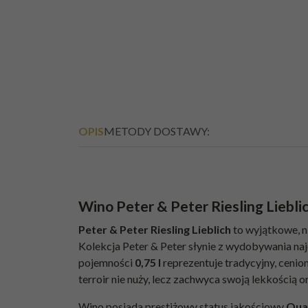
OPIS
METODY DOSTAWY:
Wino Peter & Peter Riesling Liebli
Peter & Peter Riesling Lieblich
to wyjątkowe, n
Kolekcja Peter & Peter słynie z wydobywania na
pojemności
0,75 l
reprezentuje tradycyjny, cenion
terroir nie nuży, lecz zachwyca swoją lekkością o
Wino posiada prestiżowy status jakościowy
Qua