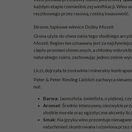
każdym etapie rzemieślniczej winifikacji. Wino
resztkowego przez rasową, rześką kwasowość.
Strome, łupkowe winnice Doliny Mozeli
Grona użyte do stworzenia tego słodkiego arcy
Mozeli. Region ten uznawany jest za najsłynniej
ciepło promieni słonecznych, a chłodny mikrok
naturalnego cukru, zachowując jednocześnie wy
Liczi, dojrzała brzoskwinia i mineralny kontrapu
Peter & Peter Riesling Lieblich zachwyca nies
nut:
Barwa:
Jasnozłota, świetlista, o pięknej, cz
Aromat:
Średnio intensywny, niezwykle prz
słodkie morele oraz egzotyczne akcenty liczi
Smak:
Na języku wino prezentuje nienaganną
natychmiast skontrowana i ożywiona przez 