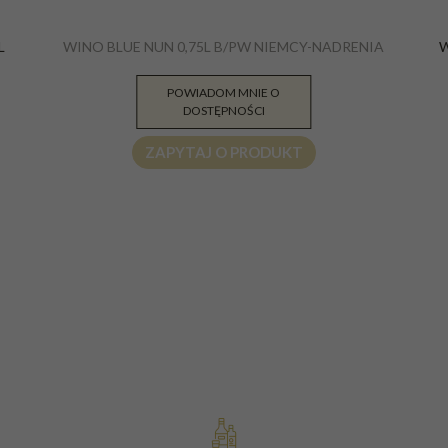
L
WINO BLUE NUN 0,75L B/PW NIEMCY-NADRENIA
W
POWIADOM MNIE O
34.00
PLN
DOSTĘPNOŚCI
ZAPYTAJ O PRODUKT