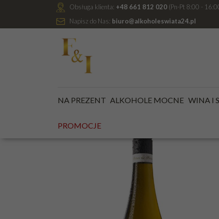
Obsługa klienta:
+48 661 812 020
(Pn-Pt 8:00 - 16:0
Napisz do Nas:
biuro@alkoholeswiata24.pl
Jesteś tutaj:
Kategoria główna
/
WINA I SZAMPANY
/
WINO PETER & PETER RIESLING LIEBLICH QUALI
NA PREZENT
ALKOHOLE MOCNE
WINA I
NOWO
PROMOCJE