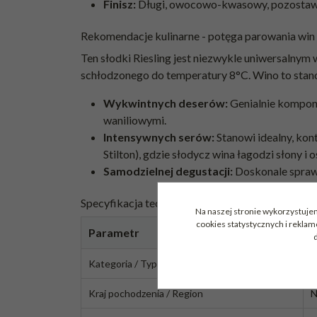
Finisz:
Długi, owocowo-kwasowy, pozostawiaj
Rekomendacje kulinarne - potęga parowania win
Ten słodki Riesling jest niezwykle uniwersalnym
schłodzonego do temperatury 8°C. Wino to stano
Wykwintnych deserów:
Genialnie komponu
waniliowymi.
Intensywnych serów:
Stanowi idealny, kont
Stilton), gdzie słodycz wina łagodzi słony i os
Samodzielnej degustacji:
Doskonale sprawd
Specyfikacja techniczna
Na naszej stronie wykorzystujem
cookies statystycznych i rekla
Parametr
S
d
Kategoria / Typ
W
Kraj pochodzenia / Region
N