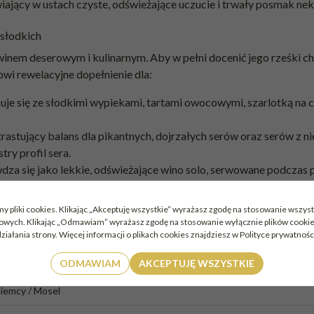
ący w ustach czyste, odświeżające uczucie i trwały posmak nekt
 słodkich
 winem deserowym i kulinarnym. Aby w pełni docenić jego rześki 
wi rewelacyjne dopełnienie dla:
je się ze słodkimi wypiekami, tartami owocowymi, szarlotką na c
rastujący balans dla pikantnych, dojrzałych serów oraz serów z ni
try profil sera.
za się jako lekkie, odświeżające wino solo, serwowane podczas 
y pliki cookies. Klikając „Akceptuję wszystkie” wyrażasz zgodę na stosowanie wszyst
mowych. Klikając „Odmawiam” wyrażasz zgodę na stosowanie wyłącznie plików cook
zczegóły
ziałania strony. Więcej informacji o plikach cookies znajdziesz w Polityce prywatnośc
ino białe / Słodkie
ODMAWIAM
AKCEPTUJĘ WSZYSTKIE
iemcy / Mosel