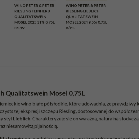
WINO PETER & PETER
WINO PETER & PETER
RIESLING FEINHERB
RIESLING LIEBLICH
QUALITATSWEIN
QUALITATSWEIN
MOSEL 2025 11% 0,75L
MOSEL 2024 9,5% 0,75L
B/PW
B/PS
ch Qualitatswein Mosel 0,75L
iemieckie wino białe półsłodkie, które udowadnia, że prawdziwy l
jczystszej ekspresji szczepu Riesling, dostosowanej do współcze
y styl
Lieblich
. Charakteryzuje się on wyraźną, naturalną słodycz
raz niesamowitą pijalnością.
litatswein
, gwarantujący rygorystyczną kontrolę pochodzenia o