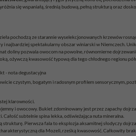
 wyróżnia się wspaniałą, średnią budową, pełną strukturą oraz d
dzieła pochodzą ze starannie wyselekcjonowanych krzewów rosną
szy i najbardziej spektakularny obszar winiarski w Niemczech. Un
limat doliny pozwala owocom na powolne, równomierne dojrzewani
soką, ożywczą kwasowość typową dla tego chłodnego regionu pół
nkt - nota degustacyjna
amowicie czystym, bogatym i radosnym profilem sensorycznym, po
ystej klarowności.
yjemny i owocowy. Bukiet zdominowany jest przez zapachy dojrza
. Całość subtelnie spina lekka, odświeżająca nuta mineralna.
 strukturę. Pierwsza fala to eksplozja aksamitnej słodyczy dojrza
charakterystyczną dla Mozeli, rześką kwasowość. Całkowity brak