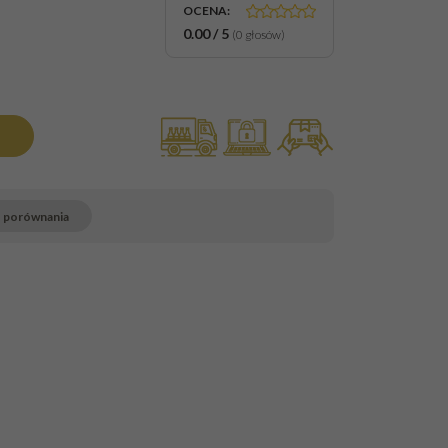
OCENA
:
0.00
/
5
(
0
głosów)
o porównania