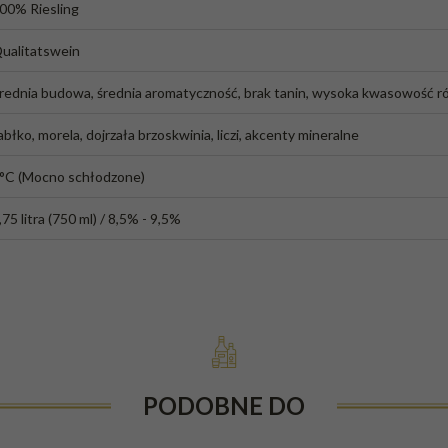
00% Riesling
ualitatswein
rednia budowa, średnia aromatyczność, brak tanin, wysoka kwasowość 
abłko, morela, dojrzała brzoskwinia, liczi, akcenty mineralne
°C (Mocno schłodzone)
,75 litra (750 ml) / 8,5% - 9,5%
PODOBNE DO