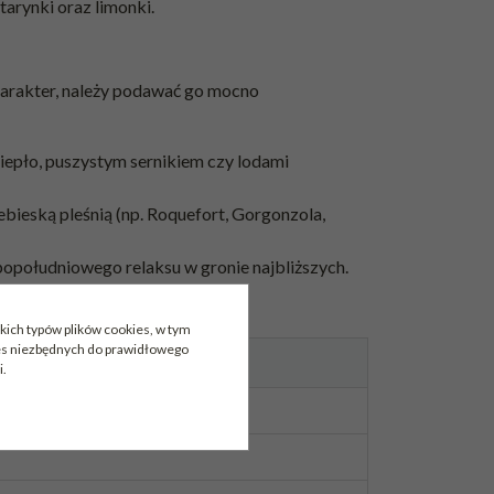
arynki oraz limonki.
charakter, należy podawać go mocno
iepło, puszystym sernikiem czy lodami
ebieską pleśnią (np. Roquefort, Gorgonzola,
popołudniowego relaksu w gronie najbliższych.
kich typów plików cookies, w tym
ies niezbędnych do prawidłowego
i.