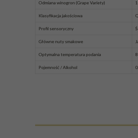
Odmiana winogron (Grape Variety)
1
Klasyfikacja jakościowa
Q
Profil sensoryczny
Ś
Główne nuty smakowe
J
Optymalna temperatura podania
8
Pojemność / Alkohol
0