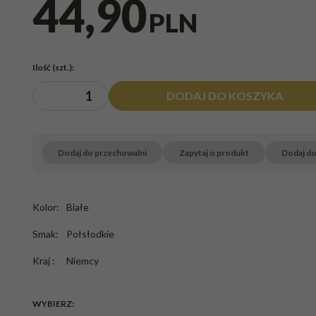
44,90
PLN
Ilość
(szt.)
:
DODAJ DO KOSZYKA
Dodaj do przechowalni
Zapytaj o produkt
Dodaj d
Kolor
:
Białe
Smak
:
Połsłodkie
Kraj
:
Niemcy
WYBIERZ: