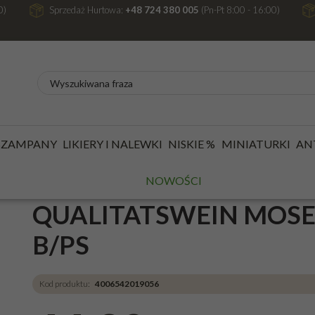
0)
Sprzedaż Hurtowa:
+48 724 380 005
(Pn-Pt 8:00 - 16:00)
/
WINA
/
WINO BIAŁE
/
WINO BIAŁE PÓŁSŁODKIE
TATSWEIN MOSEL 2024 9,5% 0,75L B/PS
 SZAMPANY
LIKIERY I NALEWKI
NISKIE %
MINIATURKI
AN
WINO PETER & PETER R
ŚĆ
NOWOŚCI
QUALITATSWEIN MOSEL 
B/PS
Kod produktu
:
4006542019056