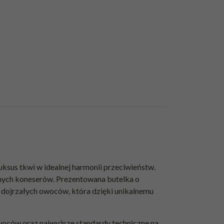
uksus tkwi w idealnej harmonii przeciwieństw.
snych koneserów. Prezentowana butelka o
ą dojrzałych owoców, która dzięki unikalnemu
woców oraz najwyższe standardy techniczne na