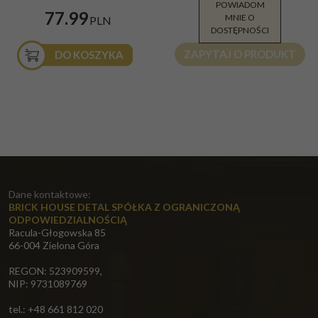
POWIADOM
72.00
77.99
MNIE O
PLN
PLN
DOSTĘPNOŚCI
ZAPYTAJ O PRODUKT
DO KOSZYKA
Dane kontaktowe:
BRICK HOUSE DETAL SPÓŁKA Z OGRANICZONĄ
ODPOWIEDZIALNOŚCIĄ
Racula-Głogowska 85
66-004 Zielona Góra
REGON: 523909599,
NIP: 9731089769
tel.: +48 661 812 020