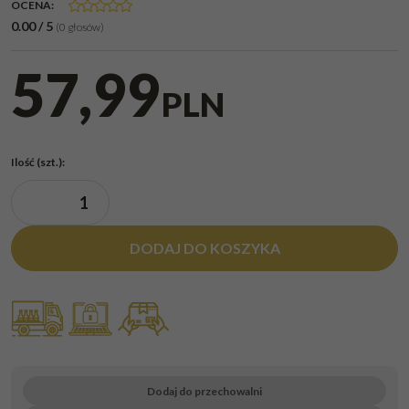
OCENA
:
0.00
/
5
(
0
głosów)
57,99
PLN
Ilość
(szt.)
:
DODAJ DO KOSZYKA
Dodaj do przechowalni