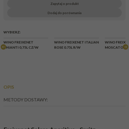
Zapytaj o produkt
Dodaj do porównania
WYBIERZ:
CHWILOWY
CHWI
WINO FREIXENET
WINO FREIXENET ITALIAN
WINO FREIXE
BRAK
BR
CHIANTI 0,75L CZ/W
ROSE 0.75L R/W
MOSCATO 0,75
OPIS
METODY DOSTAWY: