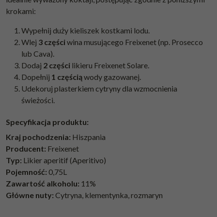
krokami:
Wypełnij duży kieliszek kostkami lodu.
Wlej
3 części
wina musującego
Freixenet
(np. Prosecco
lub Cava).
Dodaj
2 części
likieru Freixenet Solare.
Dopełnij
1 częścią
wody gazowanej.
Udekoruj plasterkiem cytryny dla wzmocnienia
świeżości.
Specyfikacja produktu:
Kraj pochodzenia:
Hiszpania
Producent:
Freixenet
Typ:
Likier aperitif (Aperitivo)
Pojemność:
0,75L
Zawartość alkoholu:
11%
Główne nuty:
Cytryna, klementynka, rozmaryn