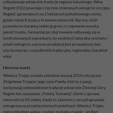
odbudowuje winiarskie tradycje regionu lubuskiego. Wino
Regent 2022 powstaje z ręcznie zbieranych winogron szczepu
Regent, uprawianych na 2 hektarach południowego stoku,
gdzie rośnie 8 tysięcy krzewów winorośli. Ręczny zbiór
pozwala na staranną selekcję gron, co zapewnia wysoką
jakość trunku. Fermentacja i dojrzewanie odbywają się w
kontrolowanych warunkach, by wydobyć naturalne aromaty i
smaki winogron, a proces produkcji jest prowadzony bez
użycia maszyn, co podkreśla tradycyjny, regionalny charakter
wina.
Historia marki
Winnica Trojan została założona wiosną 2014 roku przez
Zbigniewa Trojana i jego syna Pawła, którzy z pasją
kontynuują wielowiekowe tradycje winiarskie Zielonej Góry.
Region ten, nazywany „Polską Toskanią”, słynie z uprawy
winorośli od XII wieku, kiedy to zakonnicy zaczęli uprawiać
winogrona na przyklasztornych poletkach. Winnica Trojan,
mimo młodego wieku, szybko zyskała uznanie – jej Red