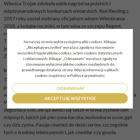
Winnica Trojan zdobyła wiele nagród na polskich i
międzynarodowych konkursach winiarskich. Red Riesling z
2017 roku został wybrany oficjalnym winem Winobrania
2018, a kolejne roczniki, w tym wina ze szczepu Regent,
regularnie zdobywają medale i wyróżnienia. Wina z Winnicy
Trojan są cenione za swoją jakość i autentyczność, co czyni je
Na naszej stronie wykorzystujemy pliki cookies. Klikając
„Akceptuję wszystkie” wyrażasz zgodę na stosowanie
jednymi z najlepszych przedstawicieli win regionalnych z
wszystkich typów plików cookies, w tym cookies statystycznych
Zielonej Góry.
i reklamowych. Klikając „Odmawiam” wyrażasz zgodę na
stosowanie wyłącznie plików cookies niezbędnych do
Idealny do
prawidłowego działania strony. Więcej informacji o plikach
cookies znajdziesz w Polityce prywatności.
Ten trunek najlepiej smakuje w temperaturze 16-18°C,
podany w kieliszkach do wina czerwonego, by w pełni
ODMAWIAM
wydobyć jego owocowy bukiet. Wino regionalne Zielona Góra
AKCEPTUJĘ WSZYSTKIE
Winnica Trojan Regent 2022 jest idealnym wyborem do
degustacji solo, ale sprawdzi się także w towarzystwie dań
mięsnych, takich jak pieczona kaczka, wołowina w sosie, gęś
czy dziczyzna. Pasuje również do deski serów, szczególnie
tych o średniej intensywności, jak cheddar czy gouda.