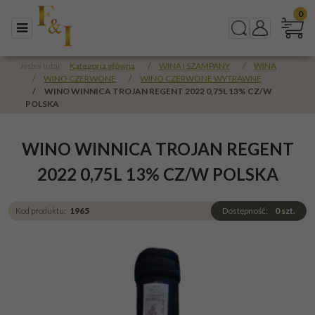
0
Menu
Szukaj
Panel
Jesteś tutaj:
Kategoria główna
/
WINA I SZAMPANY
/
WINA
/
WINO CZERWONE
/
WINO CZERWONE WYTRAWNE
/
WINO WINNICA TROJAN REGENT 2022 0,75L 13% CZ/W
POLSKA
WINO WINNICA TROJAN REGENT
2022 0,75L 13% CZ/W POLSKA
Kod produktu
:
1965
Dostępność
:
0
szt.