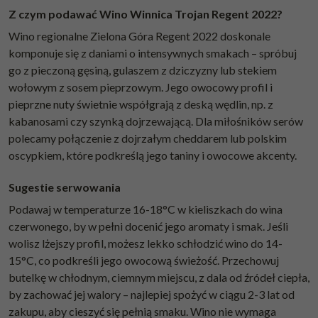
Z czym podawać Wino Winnica Trojan Regent 2022?
Wino regionalne Zielona Góra Regent 2022 doskonale
komponuje się z daniami o intensywnych smakach – spróbuj
go z pieczoną gęsiną, gulaszem z dziczyzny lub stekiem
wołowym z sosem pieprzowym. Jego owocowy profil i
pieprzne nuty świetnie współgrają z deską wędlin, np. z
kabanosami czy szynką dojrzewającą. Dla miłośników serów
polecamy połączenie z dojrzałym cheddarem lub polskim
oscypkiem, które podkreślą jego taniny i owocowe akcenty.
Sugestie serwowania
Podawaj w temperaturze 16-18°C w kieliszkach do wina
czerwonego, by w pełni docenić jego aromaty i smak. Jeśli
wolisz lżejszy profil, możesz lekko schłodzić wino do 14-
15°C, co podkreśli jego owocową świeżość. Przechowuj
butelkę w chłodnym, ciemnym miejscu, z dala od źródeł ciepła,
by zachować jej walory – najlepiej spożyć w ciągu 2-3 lat od
zakupu, aby cieszyć się pełnią smaku. Wino nie wymaga