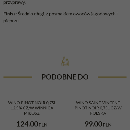
przyprawy.
Finisz
: Średnio długi, z posmakiem owoców jagodowych i
pieprzu.
PODOBNE DO
WINO PINOT NOIR 0,75L
WINO SAINT VINCENT
12,5% CZ/W WINNICA
PINOT NOIR 0,75L CZ/W
MIŁOSZ
POLSKA
124.00
99.00
PLN
PLN