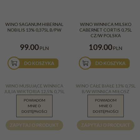
WINO SAGANUM HIBERNAL
WINO WINNICA MILSKO
NOBILIS 13% 0,375L B/PW
CABERNET CORTIS 0,75L
CZ/W POLSKA
99.00
109.00
PLN
PLN
DO KOSZYKA
DO KOSZYKA
WINO MUSUJĄCE WINNICA
WINO CAŁE BIAŁE 13% 0,75L
JULIA WIKTORIA 12,5% 0,75L
B/W WINNICA MIŁOSZ
B/W
POWIADOM
POWIADOM
MNIE O
MNIE O
89.90
89.99
PLN
PLN
DOSTĘPNOŚCI
DOSTĘPNOŚCI
ZAPYTAJ O PRODUKT
ZAPYTAJ O PRODUKT