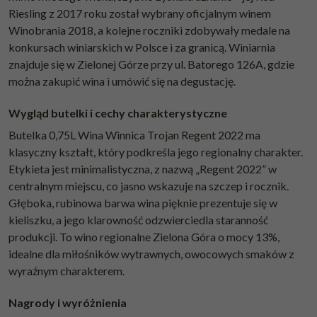
Riesling z 2017 roku został wybrany oficjalnym winem
Winobrania 2018, a kolejne roczniki zdobywały medale na
konkursach winiarskich w Polsce i za granicą. Winiarnia
znajduje się w Zielonej Górze przy ul. Batorego 126A, gdzie
można zakupić wina i umówić się na degustację.
Wygląd butelki i cechy charakterystyczne
Butelka 0,75L Wina Winnica Trojan Regent 2022 ma
klasyczny kształt, który podkreśla jego regionalny charakter.
Etykieta jest minimalistyczna, z nazwą „Regent 2022” w
centralnym miejscu, co jasno wskazuje na szczep i rocznik.
Głęboka, rubinowa barwa wina pięknie prezentuje się w
kieliszku, a jego klarowność odzwierciedla staranność
produkcji. To wino regionalne Zielona Góra o mocy 13%,
idealne dla miłośników wytrawnych, owocowych smaków z
wyraźnym charakterem.
Nagrody i wyróżnienia