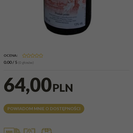
OCENA
:
0.00
/
5
(
0
głosów)
64,00
PLN
POWIADOM MNIE O DOSTĘPNOŚCI