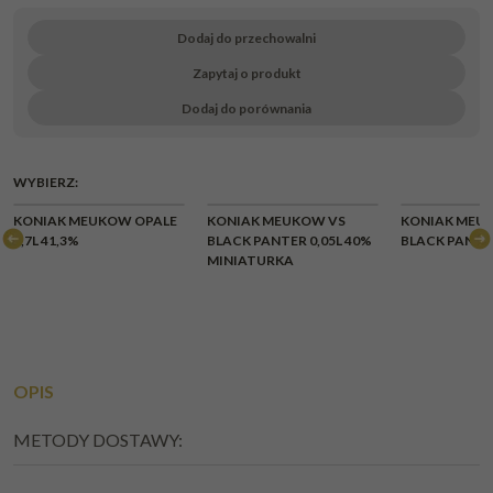
Dodaj do przechowalni
Zapytaj o produkt
Dodaj do porównania
WYBIERZ:
KONIAK MEUKOW OPALE
KONIAK MEUKOW VS
KONIAK MEU
0,7L 41,3%
BLACK PANTER 0,05L 40%
BLACK PANTER
MINIATURKA
OPIS
METODY DOSTAWY: