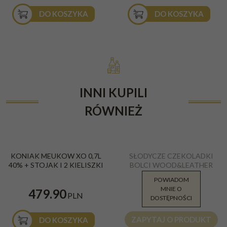
DO KOSZYKA
DO KOSZYKA
INNI KUPILI
RÓWNIEŻ
KONIAK MEUKOW XO 0,7L
SŁODYCZE CZEKOLADKI
40% + STOJAK I 2 KIELISZKI
BOLCI WOOD&LEATHER
SILVER BOX 170G
POWIADOM
MNIE O
82.00
479.90
PLN
PLN
DOSTĘPNOŚCI
ZAPYTAJ O PRODUKT
DO KOSZYKA