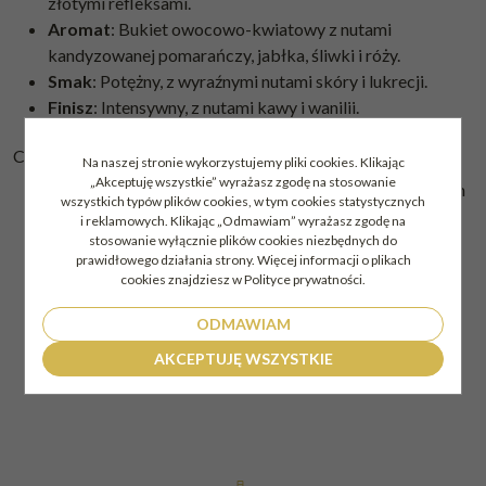
złotymi refleksami.
Aromat
: Bukiet owocowo-kwiatowy z nutami
kandyzowanej pomarańczy, jabłka, śliwki i róży.
Smak
: Potężny, z wyraźnymi nutami skóry i lukrecji.
Finisz
: Intensywny, z nutami kawy i wanilii.
Charakterystyka koniaku i zestawu
Na naszej stronie wykorzystujemy pliki cookies. Klikając
„Akceptuję wszystkie” wyrażasz zgodę na stosowanie
Kategoria
: VSOP Superior (starzony dłużej niż minimum
wszystkich typów plików cookies, w tym cookies statystycznych
VSOP).
i reklamowych. Klikając „Odmawiam” wyrażasz zgodę na
Kraj pochodzenia
: Francja (Cognac).
stosowanie wyłącznie plików cookies niezbędnych do
prawidłowego działania strony. Więcej informacji o plikach
Moc
: 40% ABV.
cookies znajdziesz w Polityce prywatności.
Pojemność
: 0,7L.
Opakowanie
: Elegancki, granatowy karton z 2
ODMAWIAM
szklankami - idealny na prezent.
AKCEPTUJĘ WSZYSTKIE