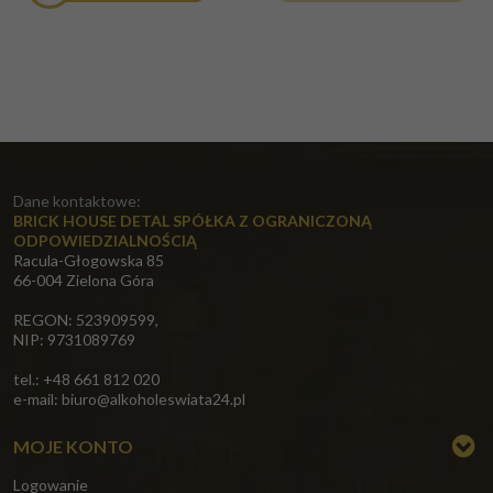
Dane kontaktowe:
BRICK HOUSE DETAL SPÓŁKA Z OGRANICZONĄ
ODPOWIEDZIALNOŚCIĄ
Racula-Głogowska 85
66-004 Zielona Góra
REGON: 523909599,
NIP: 9731089769
tel.: +48 661 812 020
e-mail:
biuro@alkoholeswiata24.pl
MOJE KONTO
Logowanie