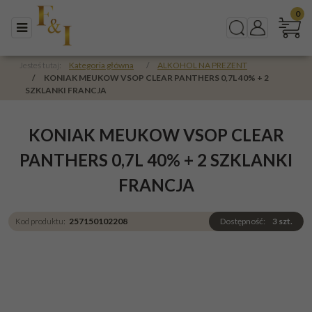
0
Menu
Szukaj
Panel
Jesteś tutaj:
Kategoria główna
/
ALKOHOL NA PREZENT
/
KONIAK MEUKOW VSOP CLEAR PANTHERS 0,7L 40% + 2
SZKLANKI FRANCJA
KONIAK MEUKOW VSOP CLEAR
PANTHERS 0,7L 40% + 2 SZKLANKI
FRANCJA
Kod produktu
:
257150102208
Dostępność
:
3
szt.