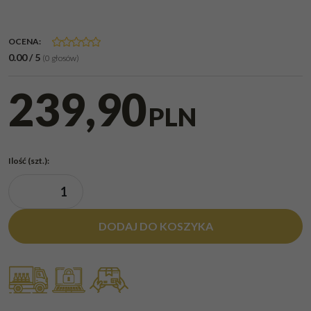
OCENA
:
0.00
/
5
(
0
głosów)
239,90
PLN
Ilość
(szt.)
:
DODAJ DO KOSZYKA