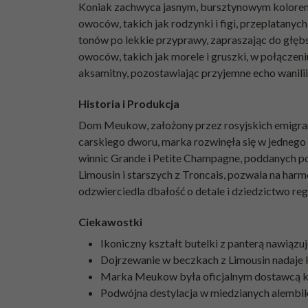
Koniak zachwyca jasnym, bursztynowym kolorem,
owoców, takich jak rodzynki i figi, przeplatany
tonów po lekkie przyprawy, zapraszając do głęb
owoców, takich jak morele i gruszki, w połączeni
aksamitny, pozostawiając przyjemne echo wanilii
Historia i Produkcja
Dom Meukow, założony przez rosyjskich emigrant
carskiego dworu, marka rozwinęła się w jedneg
winnic Grande i Petite Champagne, poddanych p
Limousin i starszych z Troncais, pozwala na har
odzwierciedla dbałość o detale i dziedzictwo r
Ciekawostki
Ikoniczny kształt butelki z panterą nawiązuje 
Dojrzewanie w beczkach z Limousin nadaje k
Marka Meukow była oficjalnym dostawcą konia
Podwójna destylacja w miedzianych alembika