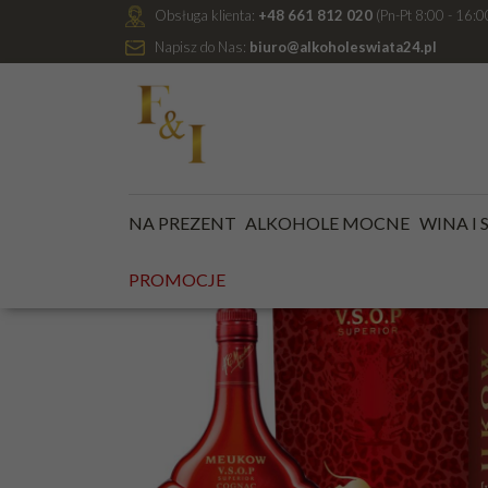
Obsługa klienta:
+48 661 812 020
(Pn-Pt 8:00 - 16:0
Napisz do Nas:
biuro@alkoholeswiata24.pl
Jesteś tutaj:
Kategoria główna
/
ALKOHOLE MOCNE
NA PREZENT
ALKOHOLE MOCNE
WINA I
PROMOCJE