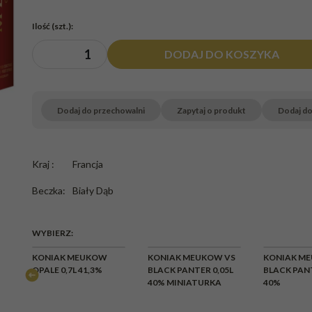
Ilość
(szt.)
:
DODAJ DO KOSZYKA
Dodaj do przechowalni
Zapytaj o produkt
Dodaj d
Kraj
:
Francja
Beczka
:
Biały Dąb
WYBIERZ:
E
KONIAK MEUKOW
KONIAK MEUKOW VS
KONIAK M
OPALE 0,7L 41,3%
BLACK PANTER 0,05L
BLACK PANT
40% MINIATURKA
40%