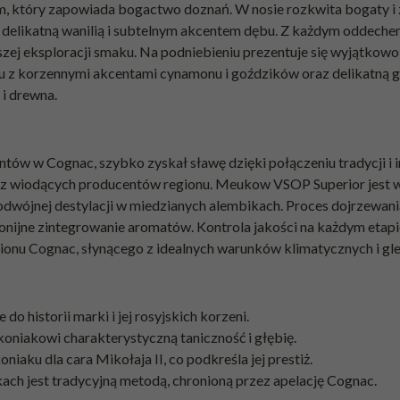
 który zapowiada bogactwo doznań. W nosie rozkwita bogaty i 
ch delikatną wanilią i subtelnym akcentem dębu. Z każdym oddeche
szej eksploracji smaku. Na podniebieniu prezentuje się wyjątkow
u z korzennymi akcentami cynamonu i goździków oraz delikatną gory
 i drewna.
ów w Cognac, szybko zyskał sławę dzięki połączeniu tradycji i 
o z wiodących producentów regionu. Meukow VSOP Superior jest w
odwójnej destylacji w miedzianych alembikach. Proces dojrzewa
monijne zintegrowanie aromatów. Kontrola jakości na każdym etapi
egionu Cognac, słynącego z idealnych warunków klimatycznych i g
do historii marki i jej rosyjskich korzeni.
oniakowi charakterystyczną taniczność i głębię.
ku dla cara Mikołaja II, co podkreśla jej prestiż.
ch jest tradycyjną metodą, chronioną przez apelację Cognac.