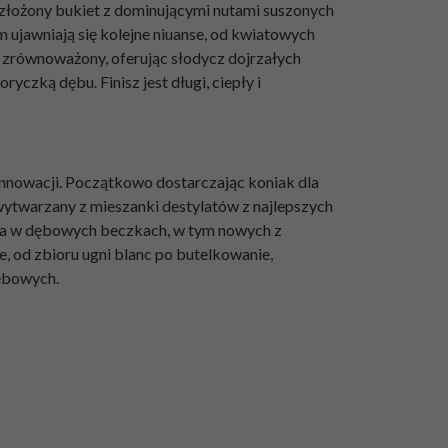
złożony bukiet z dominującymi nutami suszonych
m ujawniają się kolejne niuanse, od kwiatowych
o zrównoważony, oferując słodycz dojrzałych
czką dębu. Finisz jest długi, ciepły i
innowacji. Początkowo dostarczając koniak dla
ytwarzany z mieszanki destylatów z najlepszych
nia w dębowych beczkach, w tym nowych z
e, od zbioru ugni blanc po butelkowanie,
lebowych.