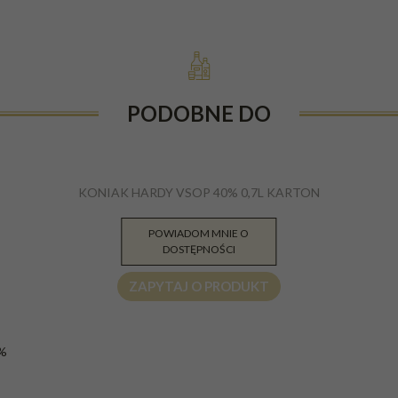
PODOBNE DO
KONIAK HARDY VSOP 40% 0,7L KARTON
POWIADOM MNIE O
199.00
PLN
DOSTĘPNOŚCI
ZAPYTAJ O PRODUKT
%