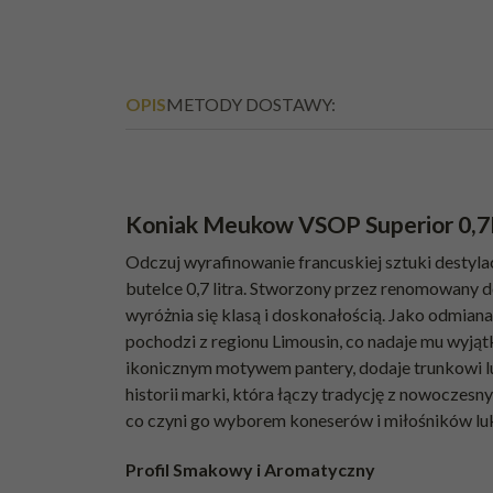
OPIS
METODY DOSTAWY:
Koniak Meukow VSOP Superior 0,7
Odczuj wyrafinowanie francuskiej sztuki desty
butelce 0,7 litra. Stworzony przez renomowany
wyróżnia się klasą i doskonałością. Jako odmian
pochodzi z regionu Limousin, co nadaje mu wyją
ikonicznym motywem pantery, dodaje trunkowi lu
historii marki, która łączy tradycję z nowoczesn
co czyni go wyborem koneserów i miłośników lu
Profil Smakowy i Aromatyczny