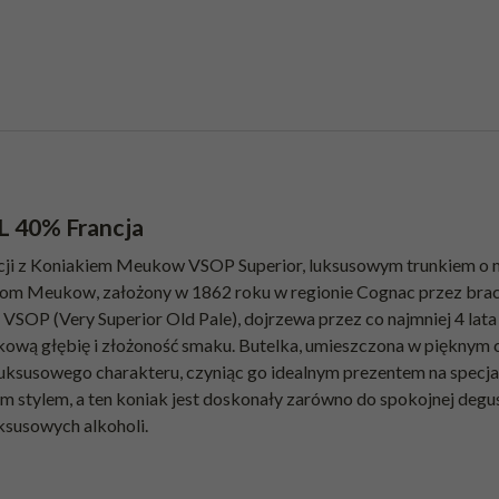
L 40% Francja
lacji z Koniakiem Meukow VSOP Superior, luksusowym trunkiem o
 dom Meukow, założony w 1862 roku w regionie Cognac przez brac
a VSOP (Very Superior Old Pale), dojrzewa przez co najmniej 4 la
tkową głębię i złożoność smaku. Butelka, umieszczona w piękny
ksusowego charakteru, czyniąc go idealnym prezentem na specjal
ym stylem, a ten koniak jest doskonały zarówno do spokojnej degust
ksusowych alkoholi.