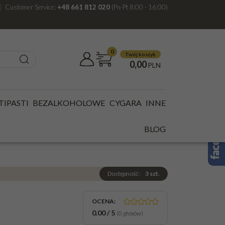
Customer Service:
+48 661 812 020
(Pn-Pt 8:00 - 16:00)
0
Twój koszyk
0,00
PLN
TIPASTI
BEZALKOHOLOWE
CYGARA
INNE
 SUPERIOR 0,7L
BLOG
Dostępność
:
3
szt.
OCENA
:
0.00
/
5
(
0
głosów)