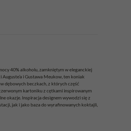
 mocy 40% alkoholu, zamkniętym w eleganckiej
i Auguste’a i Gustawa Meukow, ten koniak
ta w dębowych beczkach, z których część
m czerwonym kartoniku z cętkami inspirowanym
ne okazje. Inspiracja designem wywodzi się z
acji, jak i jako baza do wyrafinowanych koktajli,