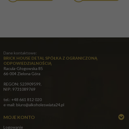
Dane kontaktowe:
BRICK HOUSE DETAL SPÓŁKA Z OGRANICZONĄ
ODPOWIEDZIALNOŚCIĄ
Racula-Głogowska 85
66-004 Zielona Góra
REGON: 523909599,
NIP: 9731089769
tel.: +48 661 812 020
e-mail:
biuro@alkoholeswiata24.pl
MOJE KONTO
Logowanie