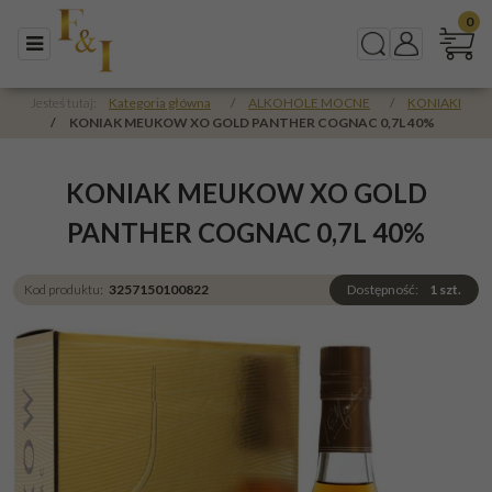
0
Menu
Szukaj
Panel
Jesteś tutaj:
Kategoria główna
/
ALKOHOLE MOCNE
/
KONIAKI
/
KONIAK MEUKOW XO GOLD PANTHER COGNAC 0,7L 40%
KONIAK MEUKOW XO GOLD
PANTHER COGNAC 0,7L 40%
Kod produktu
:
3257150100822
Dostępność
:
1
szt.