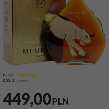
OCENA
:
0.00
/
5
(
0
głosów)
449,00
PLN