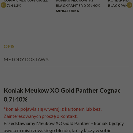
KONIAK MEUKOW OPALE
KONIAK MEUKOW VS
KONIAK MEU
0,7L 41,3%
BLACK PANTER 0,05L 40%
BLACK PANTER
MINIATURKA
OPIS
METODY DOSTAWY:
Koniak Meukow XO Gold Panther Cognac
0,7l 40%
*koniak pojawia się w wersji z kartonem lub bez.
Zainteresowanych proszę o kontakt.
Przedstawiamy Meukow XO Gold Panther - koniak będący
owocem mistrzowskiego blendu, który łączy w sobie