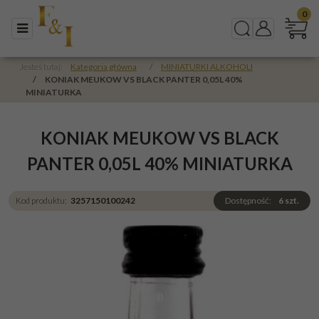
0
Menu
Szukaj
Panel
Jesteś tutaj:
Kategoria główna
/
MINIATURKI ALKOHOLI
/
KONIAK MEUKOW VS BLACK PANTER 0,05L 40%
MINIATURKA
KONIAK MEUKOW VS BLACK
PANTER 0,05L 40% MINIATURKA
Kod produktu
:
3257150100242
Dostępność
:
6
szt.