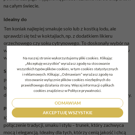
na całym świecie.
Idealny do
Ten koniak najlepiej smakuje solo lub z kostką lodu, ale
sprawdzi się też w koktajlach, np. z dodatkiem likieru
orzechowego czy soku cytrynowego. To doskonały wybór na
wieczory w gronie przyjaciół lub jako prezent dla miłośników
wyrafinowanych alkoholi.
Na naszej stronie wykorzystujemy pliki cookies. Klikając
„Akceptuję wszystkie” wyrażasz zgodę na stosowanie
wszystkich typów plików cookies, w tym cookies statystycznych
Sugestie serwowania
i reklamowych. Klikając „Odmawiam” wyrażasz zgodę na
stosowanie wyłącznie plików cookies niezbędnych do
Podawaj w temperaturze pokojowej w kieliszku do koniaku,
prawidłowego działania strony. Więcej informacji o plikach
by w pełni docenić jego aromat. Dla subtelniejszego smaku
cookies znajdziesz w Polityce prywatności.
dodaj kilka kropel wody, co uwydatni owocowe i dębowe nuty.
ODMAWIAM
Podsumowanie
AKCEPTUJĘ WSZYSTKIE
Koniak Meukow VS Black Panther miniaturka 40% to
połączenie tradycji, smaku i stylu – trunek, który zachwyca
mocą i elegancją. Idealny dla tych, którzy cenią jakość i chcą