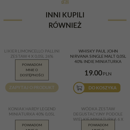
INNI KUPILI
RÓWNIEŻ
LIKIER LIMONCELLO PALLINI
WHISKY PAUL JOHN
ZESTAW 4 X 0,05L 26%
NIRVANA SINGLE MALT 0,05L
MINIATURKA
40% INDIE MINIATURKA
POWIADOM
MNIE O
59.90
19.00
PLN
PLN
DOSTĘPNOŚCI
ZAPYTAJ O PRODUKT
DO KOSZYKA
KONIAK HARDY LEGEND
WÓDKA ZESTAW
MINIATURKA 40% 0,05L
DEGUSTACYJNY PODOLE
WIELKIE MINIATURKA 6 X
0,05L 40-43%
POWIADOM
POWIADOM