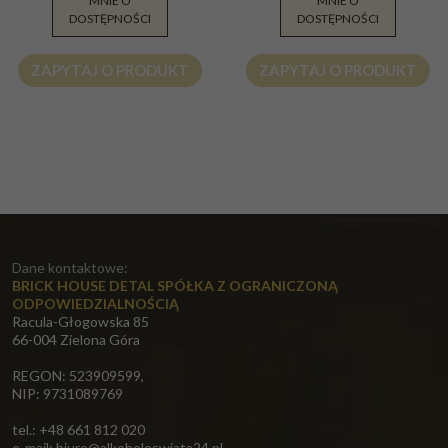
MNIE O
MNIE O
36.49
169.00
DOSTĘPNOŚCI
DOSTĘPNOŚCI
PLN
PLN
ZAPYTAJ O PRODUKT
ZAPYTAJ O PRODUKT
Dane kontaktowe:
BRICK HOUSE DETAL SPÓŁKA Z OGRANICZONĄ
ODPOWIEDZIALNOŚCIĄ
Racula-Głogowska 85
66-004 Zielona Góra
REGON: 523909599,
NIP: 9731089769
tel.: +48 661 812 020
e-mail:
biuro@alkoholeswiata24.pl