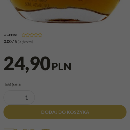
OCENA
:
0.00
/
5
(
0
głosów)
24,90
PLN
Ilość
(szt.)
:
DODAJ DO KOSZYKA