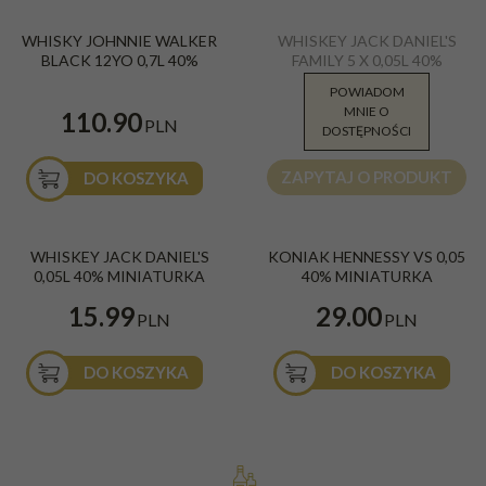
WHISKY JOHNNIE WALKER
WHISKEY JACK DANIEL'S
BLACK 12YO 0,7L 40%
FAMILY 5 X 0,05L 40%
MINIATURKA
POWIADOM
MNIE O
154.91
110.90
PLN
PLN
DOSTĘPNOŚCI
ZAPYTAJ O PRODUKT
DO KOSZYKA
BESTSELLER
WHISKEY JACK DANIEL'S
KONIAK HENNESSY VS 0,05
0,05L 40% MINIATURKA
40% MINIATURKA
15.99
29.00
PLN
PLN
DO KOSZYKA
DO KOSZYKA