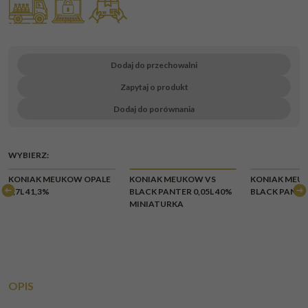
Dodaj do przechowalni
Zapytaj o produkt
Dodaj do porównania
WYBIERZ:
KONIAK MEUKOW OPALE
KONIAK MEUKOW VS
KONIAK MEU
0,7L 41,3%
BLACK PANTER 0,05L 40%
BLACK PANTER
MINIATURKA
OPIS