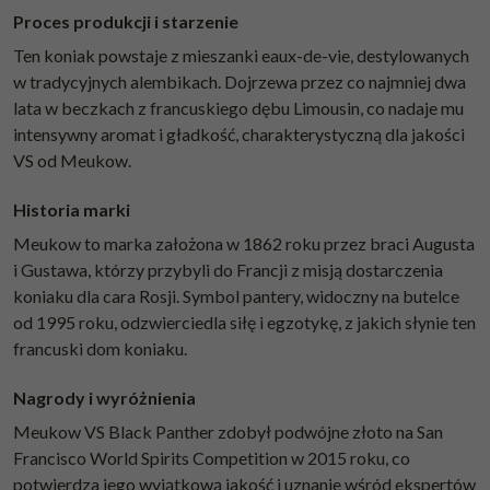
Proces produkcji i starzenie
Ten koniak powstaje z mieszanki eaux-de-vie, destylowanych
w tradycyjnych alembikach. Dojrzewa przez co najmniej dwa
lata w beczkach z francuskiego dębu Limousin, co nadaje mu
intensywny aromat i gładkość, charakterystyczną dla jakości
VS od Meukow.
Historia marki
Meukow to marka założona w 1862 roku przez braci Augusta
i Gustawa, którzy przybyli do Francji z misją dostarczenia
koniaku dla cara Rosji. Symbol pantery, widoczny na butelce
od 1995 roku, odzwierciedla siłę i egzotykę, z jakich słynie ten
francuski dom koniaku.
Nagrody i wyróżnienia
Meukow VS Black Panther zdobył podwójne złoto na San
Francisco World Spirits Competition w 2015 roku, co
potwierdza jego wyjątkową jakość i uznanie wśród ekspertów