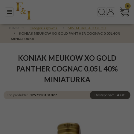
0
Menu
Szukaj
Panel
Jesteś tutaj:
Kategoria główna
/
MINIATURKI ALKOHOLI
/
KONIAK MEUKOW XO GOLD PANTHER COGNAC 0,05L 40%
MINIATURKA
KONIAK MEUKOW XO GOLD
PANTHER COGNAC 0,05L 40%
MINIATURKA
Kod produktu
:
3257150101027
Dostępność
:
4
szt.