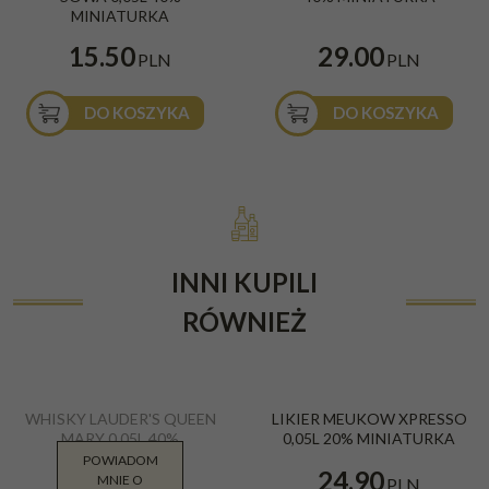
MINIATURKA
15.50
29.00
PLN
PLN
DO KOSZYKA
DO KOSZYKA
INNI KUPILI
RÓWNIEŻ
WHISKY LAUDER'S QUEEN
LIKIER MEUKOW XPRESSO
MARY 0,05L 40%
0,05L 20% MINIATURKA
POWIADOM
12.00
24.90
MNIE O
PLN
PLN