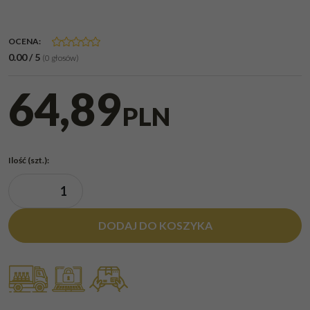
OCENA
:
0.00
/
5
(
0
głosów)
64,89
PLN
Ilość
(szt.)
:
DODAJ DO KOSZYKA