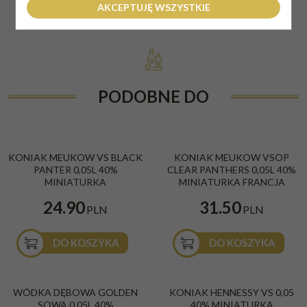
AKCEPTUJĘ WSZYSTKIE
PODOBNE DO
KONIAK MEUKOW VS BLACK
KONIAK MEUKOW VSOP
PANTER 0,05L 40%
CLEAR PANTHERS 0,05L 40%
MINIATURKA
MINIATURKA FRANCJA
24.90
31.50
PLN
PLN
DO KOSZYKA
DO KOSZYKA
WÓDKA DĘBOWA GOLDEN
KONIAK HENNESSY VS 0,05
SOWA 0,05L 40%
40% MINIATURKA