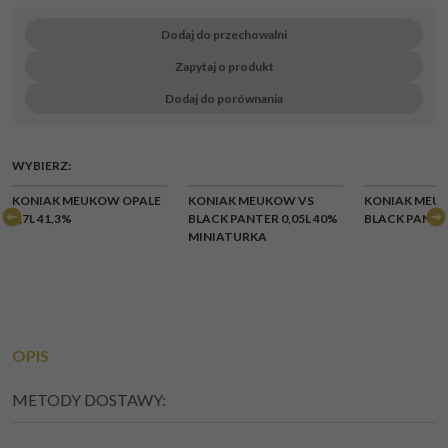
Dodaj do przechowalni
Zapytaj o produkt
Dodaj do porównania
WYBIERZ:
KONIAK MEUKOW OPALE
KONIAK MEUKOW VS
KONIAK MEU
0,7L 41,3%
BLACK PANTER 0,05L 40%
BLACK PANTER
MINIATURKA
OPIS
METODY DOSTAWY: