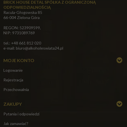
BRICK HOUSE DETAL SPÓŁKA Z OGRANICZONĄ
ODPOWIEDZIALNOŚCIĄ
Racula-Głogowska 85
66-004 Zielona Góra
REGON: 523909599,
NIP: 9731089769
tel.: +48 661 812 020
e-mail:
biuro@alkoholeswiata24.pl
MOJE KONTO
Logowanie
Rejestracja
Przechowalnia
ZAKUPY
Pytania i odpowiedzi
Jak zamawiać?