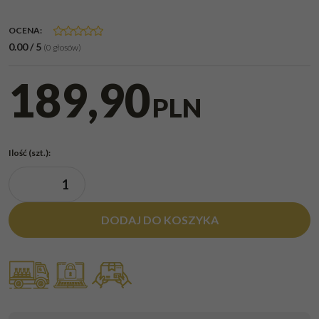
OCENA
:
0.00
/
5
(
0
głosów)
189,90
PLN
Ilość
(szt.)
:
DODAJ DO KOSZYKA