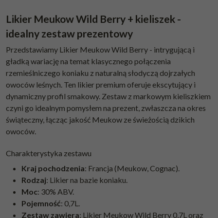
Likier Meukow Wild Berry + kieliszek -
idealny zestaw prezentowy
Przedstawiamy Likier Meukow Wild Berry - intrygującą i
gładką wariację na temat klasycznego połączenia
rzemieślniczego koniaku z naturalną słodyczą dojrzałych
owoców leśnych. Ten likier premium oferuje ekscytujący i
dynamiczny profil smakowy. Zestaw z markowym kieliszkiem
czyni go idealnym pomysłem na prezent, zwłaszcza na okres
świąteczny, łącząc jakość Meukow ze świeżością dzikich
owoców.
Charakterystyka zestawu
Kraj pochodzenia
: Francja (Meukow, Cognac).
Rodzaj
: Likier na bazie koniaku.
Moc
: 30% ABV.
Pojemność
: 0,7L.
Zestaw zawiera
: Likier Meukow Wild Berry 0,7L oraz