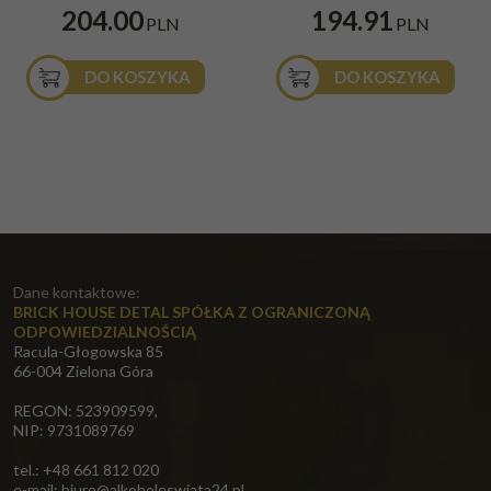
204.00
194.91
PLN
PLN
DO KOSZYKA
DO KOSZYKA
Dane kontaktowe:
BRICK HOUSE DETAL SPÓŁKA Z OGRANICZONĄ
ODPOWIEDZIALNOŚCIĄ
Racula-Głogowska 85
66-004 Zielona Góra
REGON: 523909599,
NIP: 9731089769
tel.: +48 661 812 020
e-mail:
biuro@alkoholeswiata24.pl