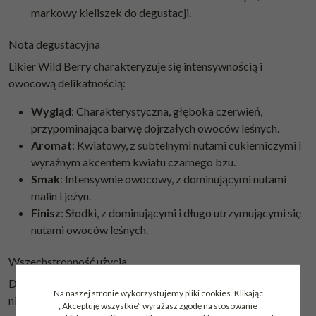
markowy kieliszek do degustacji.
Nota degustacyjna
Likier Wild Berry charakteryzuje się intensywnością i
owocową delikatnością:
Wygląd
: Charakterystyczna, głęboka czerwień,
przypominająca barwę dojrzałych owoców leśnych.
Aromat
: Kwiatowy, z subtelnymi nutami cukierniczymi i
wyraźnym akcentem kwiatu czarnego bzu.
Smak
: Intensywnie owocowy, z dominującymi nutami
malin i jeżyn.
Finisz
: Słodki, z dominującymi i długo utrzymującymi się
nutami owoców leśnych.
Wszechstronność użycia
Dzięki swojej intensywności i słodyczy, Wild Berry jest
Na naszej stronie wykorzystujemy pliki cookies. Klikając
niezwykle wszechstronny:
„Akceptuję wszystkie” wyrażasz zgodę na stosowanie