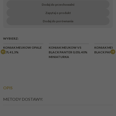
Dodaj do przechowalni
Zapytaj o produkt
Dodaj do porównania
WYBIERZ:
KONIAK MEUKOW OPALE
KONIAK MEUKOW VS
KONIAK MEU
0,7L 41,3%
BLACK PANTER 0,05L 40%
BLACK PANTER
MINIATURKA
OPIS
METODY DOSTAWY: