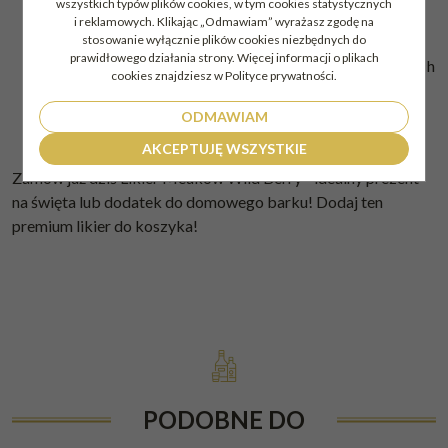
wszystkich typów plików cookies, w tym cookies statystycznych
Picie solo
: Idealnie smakuje na lodzie jako orzeźwiający
i reklamowych. Klikając „Odmawiam” wyrażasz zgodę na
stosowanie wyłącznie plików cookies niezbędnych do
aperitif lub digestif.
prawidłowego działania strony. Więcej informacji o plikach
Koktajle
: Doskonała baza do tworzenia wyrafinowanych
cookies znajdziesz w Polityce prywatności.
koktajli na bazie koniaku, którym dodaje owocowego
twistu.
ODMAWIAM
Desery
: Świetny jako dodatek do lodów i deserów.
AKCEPTUJĘ WSZYSTKIE
Zamów już dziś Likier Meukow Wild Berry - idealny
prezent
na święta
lub dodatek do domowego barku! Dodaj ten
premium likier do koszyka!
PODOBNE DO