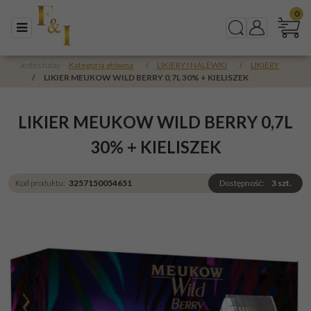
0
Menu
Szukaj
Panel
Jesteś tutaj:
Kategoria główna
/
LIKIERY I NALEWKI
/
LIKIERY
/
LIKIER MEUKOW WILD BERRY 0,7L 30% + KIELISZEK
LIKIER MEUKOW WILD BERRY 0,7L
30% + KIELISZEK
Kod produktu
:
3257150054651
Dostępność
:
3
szt.