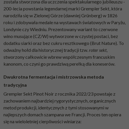
została stworzona dla uczczenia spektakularnego jubileuszu -
200-lecia powstania legendarnej marki Grempler Sekt, która
narodziła się w Zielonej Górze (dawniej Grünberg) w 1826
roku i zdobywała medale na wystawach światowych w Paryżu,
Londynie czy Wiedniu. Prezentowany wariant to czerwone
wino musujące (CZ/W) wytworzone w czystej postaci, bez
dodatku siarki oraz bez cukru resztkowego (Brut Nature). To
odważny hołd dla historycznej tradycji tzw.
roter sekt
,
stworzony całkowicie wbrew współczesnym francuskim
kanonom, co czyni go prawdziwą perełką dla koneserów.
Dwukrotna fermentacja i mistrzowska metoda
tradycyjna
Grempler Sekt Pinot Noir z rocznika 2022/23 powstaje z
zachowaniem najbardziej rygorystycznych, organicznych
metod produkcji, identycznych z tymi stosowanymi w
najlepszych domach szampana we Francji. Proces ten opiera
się na wieloletniej cierpliwości winiarza: