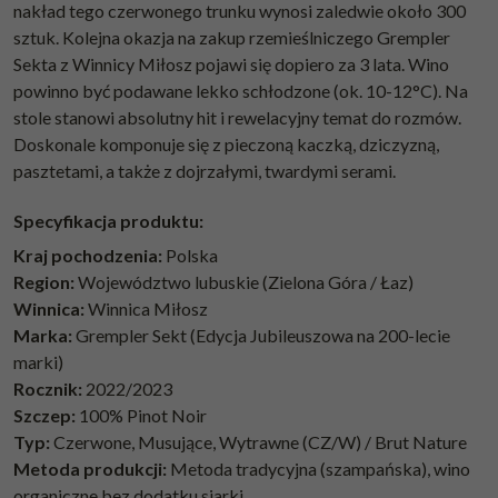
nakład tego czerwonego trunku wynosi zaledwie około 300
sztuk. Kolejna okazja na zakup rzemieślniczego Grempler
Sekta z Winnicy Miłosz pojawi się dopiero za 3 lata. Wino
powinno być podawane lekko schłodzone (ok. 10-12°C). Na
stole stanowi absolutny hit i rewelacyjny temat do rozmów.
Doskonale komponuje się z pieczoną kaczką, dziczyzną,
pasztetami, a także z dojrzałymi, twardymi serami.
Specyfikacja produktu:
Kraj pochodzenia:
Polska
Region:
Województwo lubuskie (Zielona Góra / Łaz)
Winnica:
Winnica Miłosz
Marka:
Grempler Sekt (Edycja Jubileuszowa na 200-lecie
marki)
Rocznik:
2022/2023
Szczep:
100% Pinot Noir
Typ:
Czerwone, Musujące, Wytrawne (CZ/W) / Brut Nature
Metoda produkcji:
Metoda tradycyjna (szampańska), wino
organiczne bez dodatku siarki