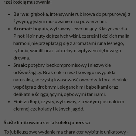
rześkością musowania:
Barwa:
głęboka, intensywnie rubinowa do purpurowej, z
żywym, gęstym musowaniem na powierzchni.
Aromat:
bogaty, wytrawny i ewoluujący. Klasyczne dla
Pinot Noir nuty dojrzałych wiśni, czereśni i dzikich malin
harmonijnie przeplatają się z aromatami runa leśnego,
tytoniu, wanilii oraz subtelnym wpływem dębowego
drewna.
Smak:
potężny, bezkompromisowy i niezwykle
odświeżający. Brak cukru resztkowego uwypukla
naturalną, soczystą kwasowość owoców, która idealnie
współgra z drobnymi, eleganckimi bąbelkami oraz
delikatnie ściągającymi, dębowymi taninami.
Finisz:
długi, czysty, wytrawny, z trwałym posmakiem
ciemnej czekolady i leśnych jagód.
Ściśle limitowana seria kolekcjonerska
To jubileuszowe wydanie ma charakter wybitnie unikatowy -