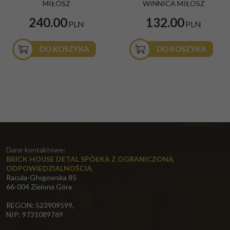
MIŁOSZ
WINNICA MIŁOSZ
240.00
132.00
PLN
PLN
DO KOSZYKA
DO KOSZYKA
Dane kontaktowe:
BRICK HOUSE DETAL SPÓŁKA Z OGRANICZONĄ
ODPOWIEDZIALNOŚCIĄ
Racula-Głogowska 85
66-004 Zielona Góra
REGON: 523909599,
NIP: 9731089769