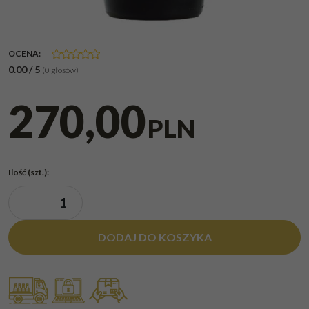
OCENA
:
0.00
/
5
(
0
głosów)
270,00
PLN
Ilość
(szt.)
:
DODAJ DO KOSZYKA