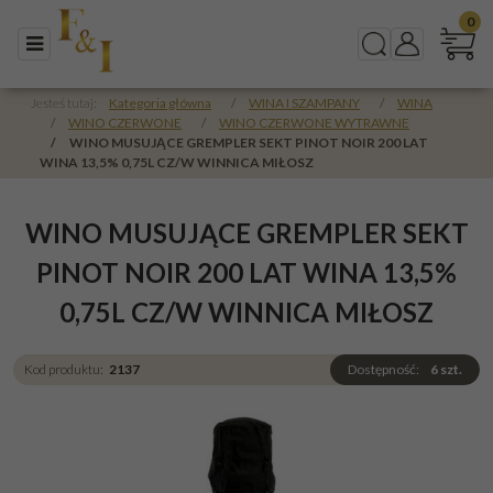
0
Menu
Szukaj
Panel
Jesteś tutaj:
Kategoria główna
/
WINA I SZAMPANY
/
WINA
/
WINO CZERWONE
/
WINO CZERWONE WYTRAWNE
/
WINO MUSUJĄCE GREMPLER SEKT PINOT NOIR 200 LAT
WINA 13,5% 0,75L CZ/W WINNICA MIŁOSZ
WINO MUSUJĄCE GREMPLER SEKT
PINOT NOIR 200 LAT WINA 13,5%
0,75L CZ/W WINNICA MIŁOSZ
Kod produktu
:
2137
Dostępność
:
6
szt.