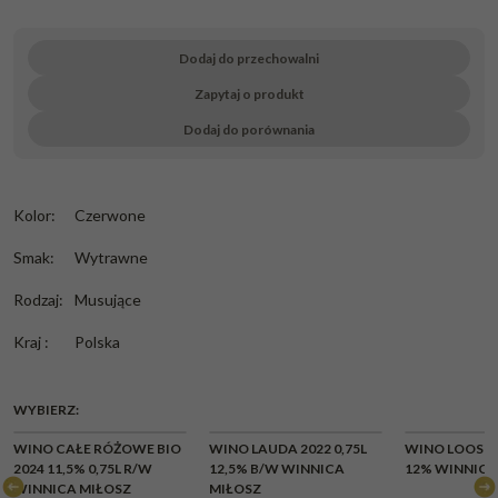
Dodaj do przechowalni
Zapytaj o produkt
Dodaj do porównania
Kolor
:
Czerwone
Smak
:
Wytrawne
Rodzaj
:
Musujące
Kraj
:
Polska
WYBIERZ:
CHWILOWY
WINO CAŁE RÓŻOWE BIO
WINO LAUDA 2022 0,75L
WINO LOOS CZ
BRAK
2024 11,5% 0,75L R/W
12,5% B/W WINNICA
12% WINNICA
WINNICA MIŁOSZ
MIŁOSZ