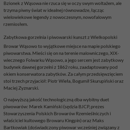
Bzionek z Wąsowa nie rzuca się w oczy swym woltażem, ale
trzyma piwny świat w idealnej równowadze, łącząc
wielowiekowe legendy z nowoczesnym, nowofalowym
rzemiosłem.
Zabytkowa gorzelnia i piwowarski kunszt z Wielkopolski
Browar Wąsowo to wyjątkowe miejsce na mapie polskiego
piwowarstwa. Mieści się on na terenie malowniczego, XIX-
wiecznego Folwarku Wąsowo, a jego sercem jest zabytkowy
budynek dawnej gorzelni z 1862 roku, zaadaptowany pod
okiem konserwatora zabytków. Za całym przedsięwzięciem
stoi trzech przyjaciół: Piotr Wieła, Bogumił Skurupiński oraz
Maciej Zyznarski.
O najwyższą jakość technologiczną dba wybitny duet
piwowarów: Marek Kamiński (sędzia BJCP, prezes
Stowarzyszenia Polskich Browarów Rzemieślniczych i
właściciel kultowego Browaru Kingpin) oraz Maks
Bartkowiak (doświadczony piwowar wcześniej związany z