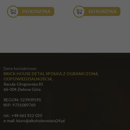
DO KOSZYKA
DO KOSZYKA
Dane kontaktowe:
BRICK HOUSE DETAL SPÓŁKA Z OGRANICZONĄ
ODPOWIEDZIALNOŚCIĄ
Racula-Głogowska 85
66-004 Zielona Góra
REGON: 523909599,
NIP: 9731089769
tel.: +48 661 812 020
e-mail:
biuro@alkoholeswiata24.pl