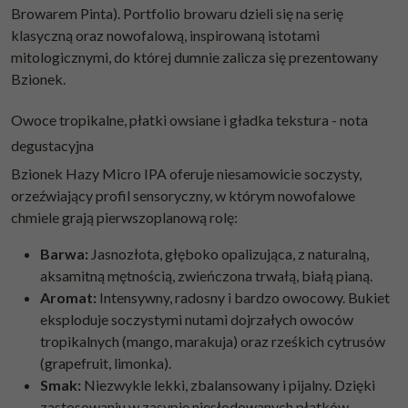
Browarem Pinta). Portfolio browaru dzieli się na serię
klasyczną oraz nowofalową, inspirowaną istotami
mitologicznymi, do której dumnie zalicza się prezentowany
Bzionek.
Owoce tropikalne, płatki owsiane i gładka tekstura - nota
degustacyjna
Bzionek Hazy Micro IPA oferuje niesamowicie soczysty,
orzeźwiający profil sensoryczny, w którym nowofalowe
chmiele grają pierwszoplanową rolę:
Barwa:
Jasnozłota, głęboko opalizująca, z naturalną,
aksamitną mętnością, zwieńczona trwałą, białą pianą.
Aromat:
Intensywny, radosny i bardzo owocowy. Bukiet
eksploduje soczystymi nutami dojrzałych owoców
tropikalnych (mango, marakuja) oraz rześkich cytrusów
(grapefruit, limonka).
Smak:
Niezwykle lekki, zbalansowany i pijalny. Dzięki
zastosowaniu w zasypie niesłodowanych płatków