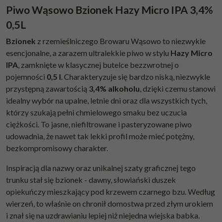
Piwo Wąsowo Bzionek Hazy Micro IPA 3,4%
0,5L
Bzionek
z rzemieślniczego Browaru Wąsowo to niezwykle
esencjonalne, a zarazem ultralekkie piwo w stylu
Hazy Micro
IPA
, zamknięte w klasycznej butelce bezzwrotnej o
pojemności
0,5 l
. Charakteryzuje się bardzo niską, niezwykle
przystępną zawartością
3,4% alkoholu
, dzięki czemu stanowi
idealny wybór na upalne, letnie dni oraz dla wszystkich tych,
którzy szukają pełni chmielowego smaku bez uczucia
ciężkości. To jasne, niefiltrowane i pasteryzowane piwo
udowadnia, że nawet tak lekki profil może mieć potężny,
bezkompromisowy charakter.
Inspiracją dla nazwy oraz unikalnej szaty graficznej tego
trunku stał się bzionek - dawny, słowiański duszek
opiekuńczy mieszkający pod krzewem czarnego bzu. Według
wierzeń, to właśnie on chronił domostwa przed złym urokiem
i znał się na uzdrawianiu lepiej niż niejedna wiejska babka.