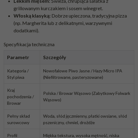
Lekkim mięsem:
Świeża, chrupiąca sałatka z
grillowanym kurczakiem i sosem winegret.
Włoską klasyką:
Dobrze upieczona, tradycyjna pizza
(np. Margherita lub z delikatnymi, warzywnymi
dodatkami).
Specyfikacja techniczna
Parametr
Szczegóły
Kategoria /
Nowofalowe Piwo Jasne / Hazy Micro IPA
Styl piwa
(Niefiltrowane, pasteryzowane)
Kraj
Polska / Browar Wąsowo (Zabytkowy Folwark
pochodzenia /
Wąsowo)
Browar
Pełny skład
Woda, słód jęczmienny, płatki owsiane, słód
surowcowy
pszeniczny, chmiel, drożdże
Profil
Miękka tekstura, wysoka mętność, niska