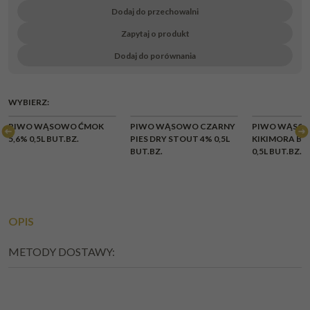
Dodaj do przechowalni
Zapytaj o produkt
Dodaj do porównania
WYBIERZ:
PIWO WĄSOWO ĆMOK
PIWO WĄSOWO CZARNY
PIWO WĄSO
5,6% 0,5L BUT.BZ.
PIES DRY STOUT 4% 0,5L
KIKIMORA BLA
BUT.BZ.
0,5L BUT.BZ.
OPIS
METODY DOSTAWY: