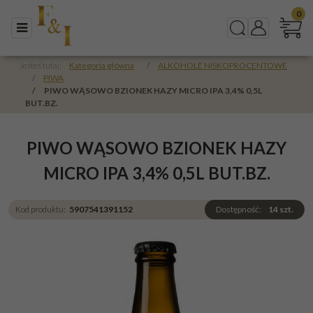
0
Menu
Szukaj
Panel
Jesteś tutaj:
Kategoria główna
/
ALKOHOLE NISKOPROCENTOWE
/
PIWA
/
PIWO WĄSOWO BZIONEK HAZY MICRO IPA 3,4% 0,5L
BUT.BZ.
PIWO WĄSOWO BZIONEK HAZY
MICRO IPA 3,4% 0,5L BUT.BZ.
Kod produktu
:
5907541391152
Dostępność
:
14
szt.