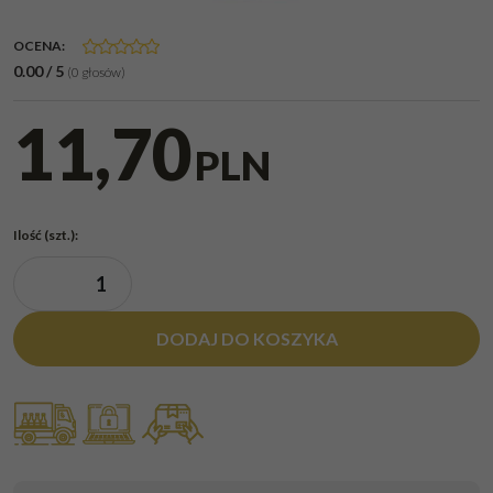
OCENA
:
0.00
/
5
(
0
głosów)
11,70
PLN
Ilość
(szt.)
:
DODAJ DO KOSZYKA